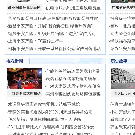
男子修剪邻院挡光树木 遭阻
·
商业间谍病毒活跃网
供电报账员利用三角钱电费差
广东省纪念辛
·
燕窝胶原蛋白口服液 玻尿酸烟酰胺胶原蛋白肽饮
提高孩子注意
·
·
新昌平安产险：开展“唱响新征程 绿色环保跑”
签约！北后
·
·
绍兴平安产险：组织开展“保险五进入”宣传活动
助力绿色金
·
·
上虞平安产险：78宣传进行中.....
蝉联福布斯“2
·
·
柯桥平安产险：开展一系列保险公众宣传日落地活
绍兴平安产
·
·
地方新闻
历史故事
宁静的英雅街道因为我们的到
·
茂名新福五路摩托撞向轿车
·
一对夫妻汉式周制婚礼在茂名
·
一对夫妻汉式周制婚
高州诈骗团伙设局赌博包赢骗
国庆日，那
·
水调歌头酒店迷你售货机，结账不尴尬
信宜大成镇
·
·
宁静的英雅街道因为我们的到来显得异常热闹
小明穿越到
·
·
茂名新福五路摩托撞向轿车 致三人受伤
看我国汉人
·
·
26日迎来摩托入户办理高峰 油四路交警站昨受
韩国慰安妇
·
·
一对夫妻汉式周制婚礼在茂名颐天年酒店举行
国庆日，那
·
·