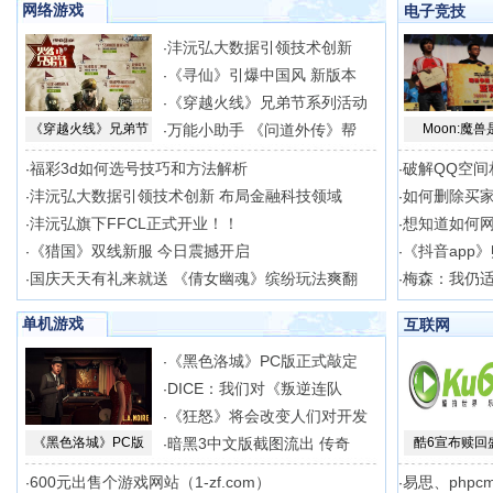
网络游戏
电子竞技
沣沅弘大数据引领技术创新
·
《寻仙》引爆中国风 新版本
·
《穿越火线》兄弟节系列活动
·
《穿越火线》兄弟节
万能小助手 《问道外传》帮
Moon:魔兽
·
福彩3d如何选号技巧和方法解析
破解QQ空间
·
·
沣沅弘大数据引领技术创新 布局金融科技领域
如何删除买
·
·
沣沅弘旗下FFCL正式开业！！
想知道如何
·
·
《猎国》双线新服 今日震撼开启
《抖音app
·
·
国庆天天有礼来就送 《倩女幽魂》缤纷玩法爽翻
梅森：我仍适合
·
·
单机游戏
互联网
《黑色洛城》PC版正式敲定
·
DICE：我们对《叛逆连队
·
《狂怒》将会改变人们对开发
·
《黑色洛城》PC版
暗黑3中文版截图流出 传奇
酷6宣布赎回
·
600元出售个游戏网站（1-zf.com）
易思、phpc
·
·