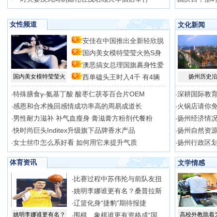
女性频道
文化新闻
安佳在中国推出全新轻欣脱
国内美女模特莹莹火热S身
脂
澳恶搞女总理国旗裹身性爱
型
国内美女模特莹莹火
西单磕头王时入4千 有4辆
扬州历史
场
特殊膳食γ-氨基丁酸 酸枣仁茯苓百合片OEM
深耕国际教
·
·
感恩和合术挽回感情成功率高的周易成道长
火锅店请你免
·
·
男性耐力滋补 补气血瘦身 膏滋膏方粉剂代餐粉
扬州经济情
·
·
快时尚巨头Inditex升级旗下品牌香水产品
扬州自然资
·
·
女士丝巾怎么系好看 如何用它来提升气质
扬州行政区
·
·
体育资讯
文学情感
比赛过程中苏伟抡与前队友扭
·
姚明李娜谁更有名？桑普拉斯
·
辽篮化身“捷豹”期待报捷
·
姚明李娜谁更有名？
围棋、象棋谁更有资格成“国
高校外教跪着
·