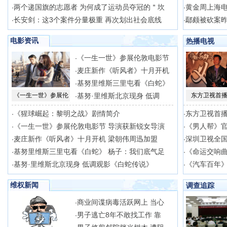
两个递国旗的志愿者 为何成了运动员夺冠的＂坎
黄金周上海电
·
·
长安剑：这3个案件分量极重 再次划出社会底线
鄢颇被砍案昨
·
·
电影资讯
热播电视
《一生一世》参展伦敦电影节
·
麦庄新作《听风者》十月开机
·
基努里维斯三里屯看《白蛇》
·
《一生一世》参展伦
基努·里维斯北京现身 低调
东方卫视首播
·
《猩球崛起：黎明之战》剧情简介
东方卫视首播
·
·
《一生一世》参展伦敦电影节 导演获新锐女导演
《男人帮》官
·
·
麦庄新作《听风者》十月开机 梁朝伟周迅加盟
深圳卫视全
·
·
基努里维斯三里屯看《白蛇》 杨子：我们底气足
《命运交响
·
·
基努·里维斯北京现身 低调观影《白蛇传说》
《汽车百年》
·
·
维权新闻
调查追踪
商业间谍病毒活跃网上 当心
·
男子逃亡8年不敢找工作 靠
·