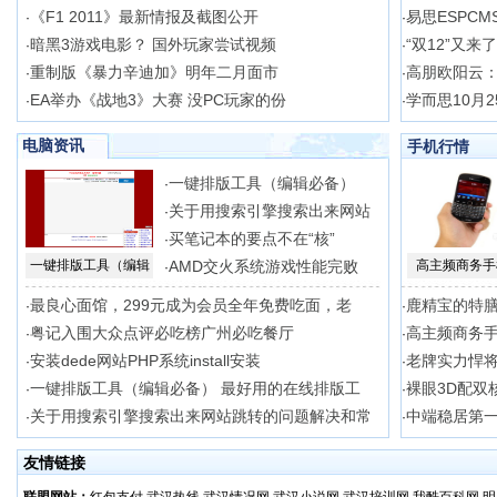
《F1 2011》最新情报及截图公开
易思ESPCM
·
·
暗黑3游戏电影？ 国外玩家尝试视频
“双12”又来
·
·
重制版《暴力辛迪加》明年二月面市
高朋欧阳云
·
·
EA举办《战地3》大赛 没PC玩家的份
学而思10月2
·
·
电脑资讯
手机行情
一键排版工具（编辑必备）
·
关于用搜索引擎搜索出来网站
·
买笔记本的要点不在“核”
·
一键排版工具（编辑
AMD交火系统游戏性能完败
高主频商务手
·
最良心面馆，299元成为会员全年免费吃面，老
鹿精宝的特
·
·
粤记入围大众点评必吃榜广州必吃餐厅
高主频商务手
·
·
安装dede网站PHP系统install安装
老牌实力悍将
·
·
一键排版工具（编辑必备） 最好用的在线排版工
裸眼3D配双核
·
·
关于用搜索引擎搜索出来网站跳转的问题解决和常
中端稳居第一
·
·
友情链接