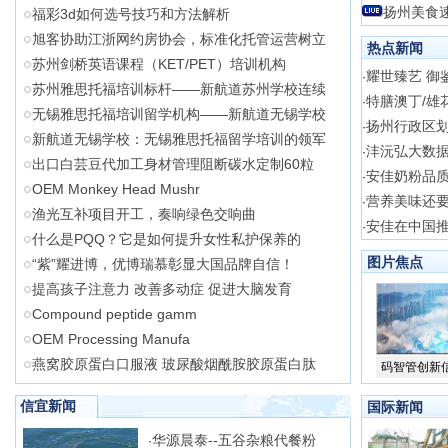
扬州美食
福彩3d如何选号技巧和方法解析
旭客协助江浙网约房协会，标准化托管运营树立
热点新闻
苏州剑桥英语课程（KET/PET）培训机构
耀世臻艺 御鉴
·
苏州雅思托福培训标杆——新航道苏州学校连续
特膳澳丁/雄
·
无锡雅思托福培训留学机构——新航道无锡学校
扬州行政区
·
新航道无锡学校：无锡雅思托福留学培训的领军
沣沅弘大数
·
出口白芸豆代加工身材管理阻断碳水定制60粒
安佳奶粉品质
·
OEM Monkey Head Mushr
营养美味还要
·
渔光互补项目开工，奏响绿色交响曲
安佳在中国
·
什么是PQQ？它是如何提升女性私护保养的
图片焦点
“紫”耀进博，优博瑞慕彰显大国品牌自信！
提高孩子注意力 改善多动症 促进大脑发育
Compound peptide gamm
OEM Processing Manufa
燕窝胶原蛋白口服液 玻尿酸烟酰胺胶原蛋白肽
码智管创新
信宜新闻
国际新闻
华源晨泰--五谷杂粮代餐粉
·