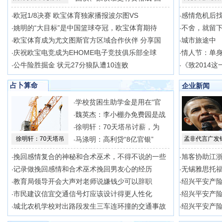
欧冠1/8决赛 欧宝体育独家播报波尔图VS
感情危机后
·
·
姚明的“大目标”是中国篮球夺冠，欧宝体育期待
不舍，就留
·
·
欧宝体育成为尤文图斯官方区域合作伙伴 分享国
城市旅途中
·
·
庆祝欧宝电竞成为EHOME电子竞技俱乐部全球
情人节：单
·
·
公牛险胜掘金 状元27分狼队遭10连败
《致2014
·
·
占卜算命
企业新闻
学校贫困生助学金是用在“官
·
魏英杰：李小棚办免费园是战
·
徐明轩：70天塔吊讨薪，为
·
徐明轩：70天塔吊
马涤明：高利贷“8亿官银”
孟非代言广发
·
挽回感情复合的神秘和合术巫术，不得不说的一些
旭客协助江
·
·
记录做挽回感情和合术巫术挽回男友心的经历
无锡雅思托
·
·
教育局领导开会大声对老师说嫌钱少可以辞职
绍兴平安产
·
·
市民建议信宜交通信号灯应该设计得更人性化
绍兴平安产
·
·
城北农机学校对出路段发生三车连环撞的交通事故
绍兴平安产
·
·