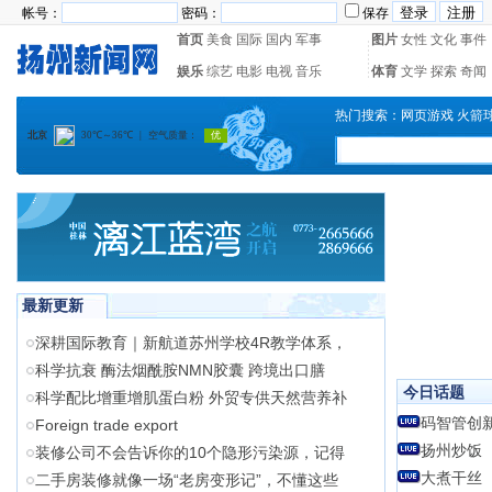
帐号：
密码：
保存
首页
美食
国际
国内
军事
图片
女性
文化
事件
娱乐
综艺
电影
电视
音乐
体育
文学
探索
奇闻
热门搜索：
网页游戏
火箭
最新更新
深耕国际教育｜新航道苏州学校4R教学体系，
科学抗衰 酶法烟酰胺NMN胶囊 跨境出口膳
今日话题
科学配比增重增肌蛋白粉 外贸专供天然营养补
码智管创
Foreign trade export
扬州炒饭
装修公司不会告诉你的10个隐形污染源，记得
大煮干丝
二手房装修就像一场“老房变形记”，不懂这些