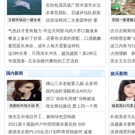
实拍包茂高速广西岑溪市水汶
·
名泰贸易队、启诚评估队获新
·
玉都市场后一健全者
信宜绿鸦河二夫妻因争吵 妻
美国一驱逐舰
·
气色好才更有魅力 半边天阿胶乌鸡大枣口服液来
吉尔吉斯斯
·
·
餐桌上备好了炒菜，还要有凉菜的搭配，口感脆嫩
特朗普欲断“
·
·
要想延长寿命，成年人每天需要这样吃
波兰内务与
·
·
这3种水果，只用清水冲洗，越洗越脏！第2种正
火情缓解 
·
·
华源晨泰--五谷杂粮代餐粉的工艺流程
英女王生日
·
·
国内新闻
娱乐新闻
佛山三水老板娶儿媳 众多明
·
国内油价涨幅将达400元/
·
浙江“庙前长跪猪”当晚被送
·
美图软件闯大祸 男
母女两玩微信 爱上同一个男
姚晨黑白写真
·
渔光互补项目开工，奏响绿色交响曲
长相美若天
·
·
2021第十届扬州户外照明展未展先热 500
吴建豪夫妻网
·
·
麦德龙全新PLUS会员计划即将登陆扬州 诚邀
亲身感受到
·
·