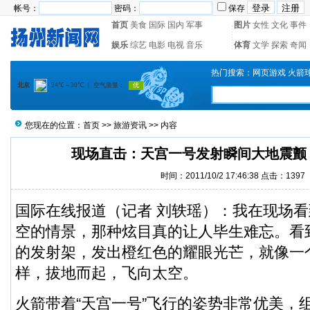
帐号：
密码：
保存
首页
美食
国际
国内
军事
图片
女性
文化
事件
娱乐
综艺
电影
电视
音乐
体育
文学
探索
奇闻
热门搜索：
网页游戏
火箭
您现在的位置：
首页
>>
旅游资讯
>> 内容
现场直击：天宫一号发射瞬间大地震颤
时间：2011/10/2 17:46:38 点击：
1397
国际在线报道（记者 刘轶瑶）：我在现场看
空的情景，那种炫目真的让人毕生难忘。看
的发射架，发出橙红色的耀眼光芒，就像一
样，拔地而起，飞向太空。
火箭带着“天宫一号”飞行的姿势非常优美，