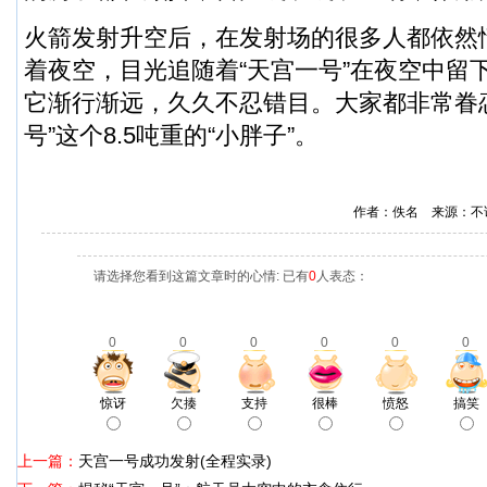
火箭发射升空后，在发射场的很多人都依然
着夜空，目光追随着“天宫一号”在夜空中留
它渐行渐远，久久不忍错目。大家都非常眷
号”这个8.5吨重的“小胖子”。
作者：佚名 来源：不
请选择您看到这篇文章时的心情: 已有
0
人表态：
0
0
0
0
0
0
惊讶
欠揍
支持
很棒
愤怒
搞笑
上一篇：
天宫一号成功发射(全程实录)