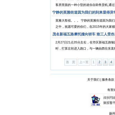
客房里面的一种小型的迷你自助售货机,通过
宁静的英雅街道因为我们的到来显得异
英雅大祭祖。。。 宁静的英雅街道因为我
之中，祝愿可爱的你们，在2015年的大家都
茂名新福五路摩托撞向轿车 致三人受伤
2月27日21点35分左右，在市区新福五
时，打算左转进入路口，与一辆由西往东直线
首 页
上一页
1
2
3
4
关于我们
|
服务条款
有害短
扬州