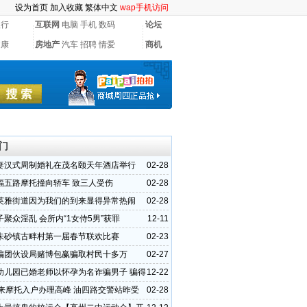
设为首页
加入收藏
繁体中文
wap手机访问
银行
互联网
电脑
手机
数码
论坛
健康
房地产
汽车
招聘
情爱
商机
门
妻汉式周制婚礼在茂名颐天年酒店举行
02-28
福五路摩托撞向轿车 致三人受伤
02-28
英雅街道因为我们的到来显得异常热闹
02-28
聚众淫乱 会所内“1女侍5男”获罪
12-11
朱砂镇古畔村第一届春节联欢比赛
02-23
骗团伙设局赌博包赢骗取村民十多万
02-27
幼儿园已婚老师以怀孕为名诈骗男子 骗得
12-22
迎来摩托入户办理高峰 油四路交警站昨受
02-28