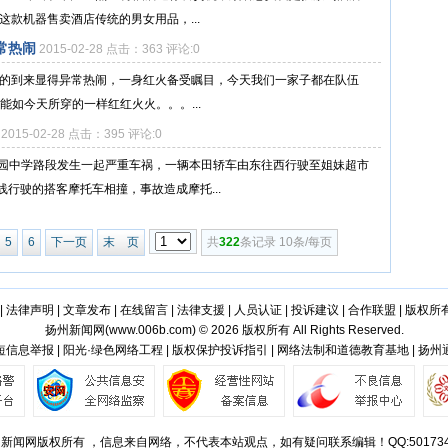
这款机器售卖酒店传统的男女用品，...
常热闹
2015-02-28 点击：363 评论:0
们的到来显得异常热闹，一身红火备受瞩目，今天我们一家子都在队伍
能如今天所穿的一样红红火火。。。...
2015-02-28 点击：395 评论:0
路愉园中学路段发生一起严重车祸，一辆本田轿车由东往西行驶至姐妹超市
行驶的搭客摩托车相撞，事故造成摩托...
5
6
下一页
末 页
共
322
条记录 10条/每页
|
法律声明
|
文章发布
|
在线留言
|
法律支援
|
人员认证
|
投诉建议
|
合作联盟
|
版权所
扬州新闻网(
www.006b.com
) © 2026 版权所有 All Rights Reserved.
信息举报 | 阳光·绿色网络工程 | 版权保护投诉指引 | 网络法制和道德教育基地 | 扬
新闻网版权所有 ，信息来自网络，不代表本站观点，如有疑问联系编辑！QQ:501734