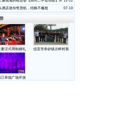
上最搞鬼的校运会【高州二中运动会】开
12-12
头酒店迷你售货机，结账不尴尬
07-10
荐
夫妻汉式周制婚礼
信宜市朱砂镇古畔村第
两江幸福广场开放