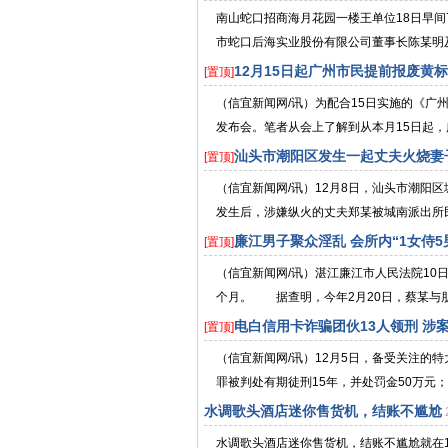
南山蛇口招商海月花园一楼王单位18日早间
市蛇口后海实业股份有限公司董事长陈某明及
12月15日起广州市民提前报废黄
[置顶]
（信宜新闻网/讯）为配合15日实施的《广
发布会。笔者从会上了解到从本月15日起，广
汕头市潮阳区发生一起丈夫火烧妻
[置顶]
（信宜新闻网/讯）12月8日，汕头市潮阳
发生后，涉嫌纵火的丈夫郑某被城南派出所民
廉江男子聚众淫乱 会所内“1女侍5
[置顶]
（信宜新闻网/讯）湛江廉江市人民法院10
个月。 据查明，今年2月20日，蔡某与朋
电白信用卡诈骗团伙13人领刑 涉案
[置顶]
（信宜新闻网/讯）12月5日，备受关注的
罪被判处有期徒刑15年，并处罚金50万元；
水调歌头酒店迷你售货机，结账不尴尬
水调歌头酒店迷你售货机，结账不尴尬就在15