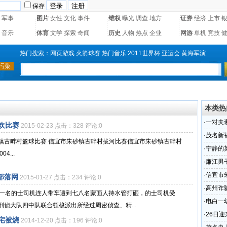
保存
军事
图片
女性
文化
事件
维权
曝光
调查
地方
证券
经济
上市
音乐
体育
文学
探索
奇闻
历史
人物
热点
企业
网游
单机
竞技
热门搜索：
网页游戏
火箭球赛
热门音乐
2011世界杯
亚运会
黄海军演
本类热
·
一对夫
欢比赛
2015-02-23 点击：328 评论:0
·
茂名新
镇古畔村篮球比赛 信宜市朱砂镇古畔村拔河比赛信宜市朱砂镇古畔村
·
宁静的
4...
·
廉江男子
·
信宜市
部落网
2015-01-27 点击：234 评论:0
·
高州诈
，一名的士司机连人带车遭到七八名蒙面人持水管打砸，的士司机受
·
电白一
侦大队四中队联合顿梭派出所经过周密侦查、精...
几万元
·
26日
宅被烧
2014-12-20 点击：196 评论:0