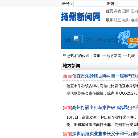
帐号：
密码：
首页
美食
国际
国内
娱乐
综艺
电影
电视
您现在的位置：
首页
>>
地方新闻
>> 列表
地方新闻
信宜市朱砂镇古畔村第一届春节联
[置顶]
信宜市朱砂镇古畔村马拉松比赛信宜市朱砂
现代歌剧晚会责任编辑：陈家明 QQ62527500
高州打砸出租车案告破 8名罪犯全
[置顶]
1月5日，高州发生一起出租车被打砸事件
伤，出租车被砸得面目全非。高州市公安局刑
深圳后海实业董事长父子和千万豪
[置顶]