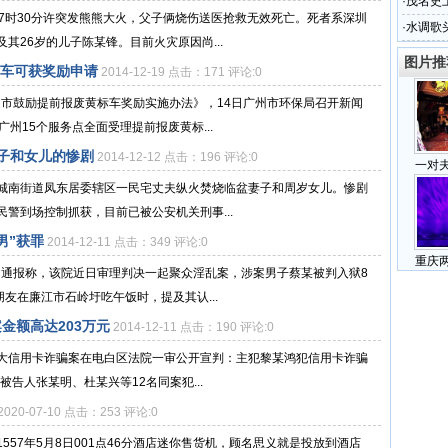
理500辆
·
茂名史
7时30分许突发熊熊大火，父子俩烧伤送医抢救无效死亡。死者系深圳
幕式
·
水调歌
其26岁的儿子陈某锋。目前火灾原因尚...
图片推
标车可获奖励申请
2014-12-19 点击：171 评论:0
州市鼓励提前报废黄标车奖励实施办法》，14日广州市环保局召开新闻
州15个服务点全面受理提前报废黄标...
子和女儿的惨剧
2014-12-12 点击：196 评论:0
一对
区城南街道凤东居委辖区一民宅丈夫纵火焚烧临盆妻子和周岁女儿。惨剧
警到场控制抓获，目前已被公安机关刑事...
男”获罪
2014-12-11 点击：349 评论:0
重庆
日通报称，该院近日审理判决一起聚众淫乱案，涉案男子蔡某被判入狱8
友在廉江市石岭圩吃午饭时，提及其认...
金额高达203万元
2014-12-11 点击：190 评论:0
特大信用卡诈骗案在电白区法院一审公开宣判：主犯黎某鸿犯信用卡诈骗
被告人张某明、杜某兴等12名同案犯...
2020-07-10 点击：253 评论:0
57年5月8日001点46分酒店迷你售货机，顾名思义就是投放到酒店