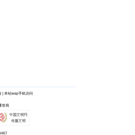
有
|
本站wap手机访问
州通管局
467