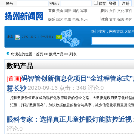
帐号：
密码：
保存
首页
美食
国际
国内
军事
图片
女性
文化
事件
娱乐
综艺
电影
电视
音乐
体育
文学
探索
奇闻
热门搜索：
网页游戏
火箭
您现在的位置：
首页
>>
数码产品
>> 列表
数码产品
码智管创新信息化项目“全过程管家式
[置顶]
慧长沙
2020-09-16 点击：348 评论:0
挖掘数据价值正在成为现代化政府建设的必经之路，大数据是政府数字化转型
汇聚，打破“数据孤岛”，加快数据信息的整合与共享，减少信息化项目重复投资建
眼科专家：选择真正儿童护眼灯能防控近视
评论:0