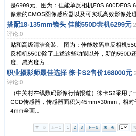
是6999元。图为：佳能单反相机E0S 600DE0S 
像素的CMOS图像感应器以及可实现高效影像处理的DI
搭配18-135mm镜头 佳能550D套机6299元
评论:0
贴和高级清洁套装。 图为：佳能数码单反相机55
反相机550D除了上述这些功能以外，新的550D还
度。感光度方...
职业摄影师最佳选择 徕卡S2售价168000元
评论:0
（中关村在线数码影像行情报道）徕卡S2采用了一
CCD传感器，传感器面积为45mm×30mm，相对
4mm全画...
首 页
上一页
1
2
3
下一页
末 页