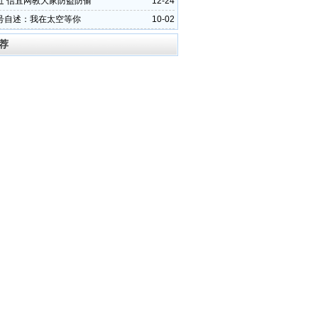
近 信宜网教大家防盗防偷
12-24
号自述：我在太空等你
10-02
荐