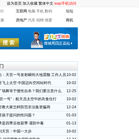
设为首页
加入收藏
繁体中文
wap手机访问
银行
互联网
电脑
手机
数码
论坛
健康
房地产
汽车
招聘
情爱
商机
门
击：天宫一号发射瞬间大地震颤 工作人员
10-02
号飞上太空 中国迈向空间站时代
10-02
广场舞等于慢性自杀？我们要注意什么
12-25
天宫一号”：航天员太空中的衣食住行
10-02
官教大家怎样防范非法集资骗局
12-24
答孩子提问的性问题？
01-03
季是四季豆收获季 谨防中毒
01-13
到天宫：中国一大步
10-02