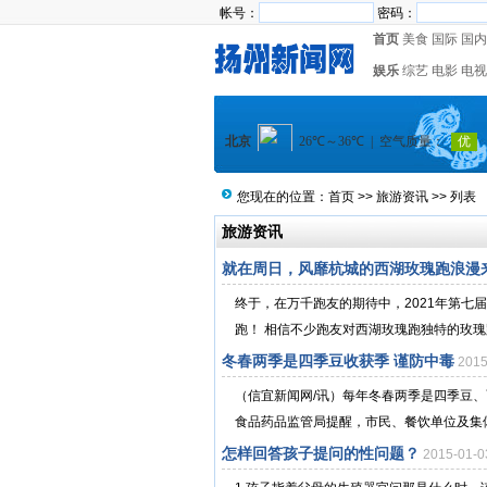
帐号：
密码：
首页
美食
国际
国内
娱乐
综艺
电影
电视
您现在的位置：
首页
>>
旅游资讯
>> 列表
旅游资讯
就在周日，风靡杭城的西湖玫瑰跑浪漫
终于，在万千跑友的期待中，2021年第七
跑！ 相信不少跑友对西湖玫瑰跑独特的玫瑰路
冬春两季是四季豆收获季 谨防中毒
201
（信宜新闻网/讯）每年冬春两季是四季豆
食品药品监管局提醒，市民、餐饮单位及集体
怎样回答孩子提问的性问题？
2015-01-