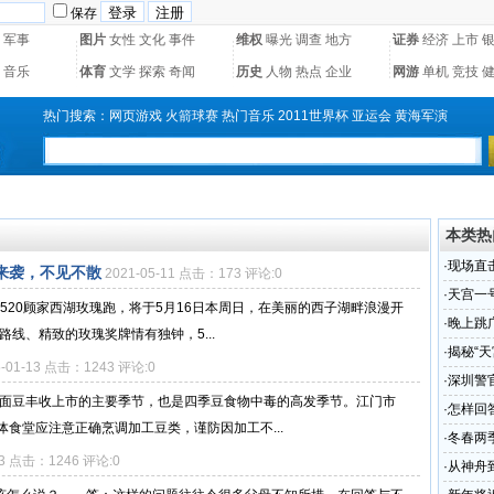
保存
军事
图片
女性
文化
事件
维权
曝光
调查
地方
证券
经济
上市
音乐
体育
文学
探索
奇闻
历史
人物
热点
企业
网游
单机
竞技
热门搜索：
网页游戏
火箭球赛
热门音乐
2011世界杯
亚运会
黄海军演
本类热
·
现场直
来袭，不见不散
2021-05-11 点击：173 评论:0
流泪
·
天宫一
届520顾家西湖玫瑰跑，将于5月16日本周日，在美丽的西子湖畔浪漫开
·
晚上跳
线、精致的玫瑰奖牌情有独钟，5...
·
揭秘“
5-01-13 点击：1243 评论:0
·
深圳警
、面豆丰收上市的主要季节，也是四季豆食物中毒的高发季节。江门市
·
怎样回
食堂应注意正确烹调加工豆类，谨防因加工不...
·
冬春两
03 点击：1246 评论:0
·
从神舟