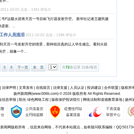
...
2011-10-02 点击：1341 评论:0
二号F运载火箭将天宫一号目标飞行器发射升空。 新华社记者王建民摄
新、...
 工作人员流泪
2011-10-02 点击：1396 评论:0
看到天宫一号发射升空的情景，那种炫目真的让人毕生难忘。看到火箭
芒，就像一个...
5
6
下一页
末 页
共
72
条记录 10条/每页
|
法律声明
|
文章发布
|
在线留言
|
法律支援
|
人员认证
|
投诉建议
|
合作联盟
|
版权所
扬州新闻网(
www.006b.com
) © 2026 版权所有 All Rights Reserved.
信息举报 | 阳光·绿色网络工程 | 版权保护投诉指引 | 网络法制和道德教育基地 | 扬
新闻网版权所有 ，信息来自网络，不代表本站观点，如有疑问联系编辑！QQ:501734
#