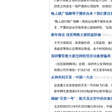
1.孩子指着父母的生殖器官问那是什么时
回答之间发生一场严肃的心理战争。但请你无
晚上跳广场舞等于慢性自杀？我们要注
“晚上进行跳广场舞一类的运动属于慢性自
支，严重的还会导致突发心脏病猝死。”近段
新年将近 信宜网教大家防盗防偷
2014-
大节大假前后，各类偷扒窃、入室盗窃、盗
类盗窃警情占总警情近两成。这个时间段也是
深圳警官教大家怎样防范非法集资骗局
（信宜新闻网/讯）近期，深圳市公安局经
有限公司开展统一打击行动，对王某等9名犯
从神舟到天宫：中国一大步
2011-10-0
这是矗立在发射架的天宫一号目标飞行器、长
新华网甘肃酒泉9月29日电(新华社新华视点记.
揭秘“天宫一号”：航天员太空中的衣食
北京时间2011年9月29日晚21时16分