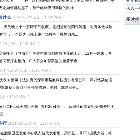
，该怎么说？ 答：这样的问题往往令很多父母不知所措，在回答与不
·
新年将
论如何都别忘了，孩子此刻仍用期待的眼神...
·
天宫一
意什么
2014-12-25 点击：1329 评论:0
图片推
杀，因为晚上十一脏腑阳气收藏，剧烈运动使阳气泄露，对身体造成透
时间，一个题为《晚上跳广场舞等于慢性自杀...
12-24 点击：1220 评论:0
窃摩托车（电动车）等盗窃警情都有较明显的上升，12月份以来，各
民警打击整治、广大群众加强防盗的重要节点...
2014-12-24 点击：1291 评论:0
侦支队对涉嫌非法集资的深圳泰某航科技股份有限公司、深圳钱某创投
罪嫌疑人采取刑事强制措施，查封、冻结部分...
2 点击：1242 评论:0
征二F运载火箭组合体（9月20日摄）。 新华社记者秦宪安摄[资料图]
..
住行
2011-10-02 点击：1297 评论:0
，中国在酒泉卫星发射中心载人航天发射场，用长征二号FT1运载火箭，将