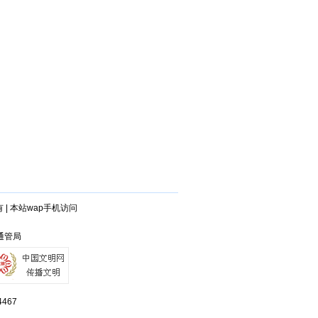
有
|
本站wap手机访问
州通管局
467