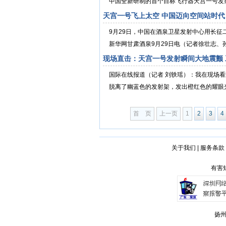
中国全新研制的首个目标飞行器天宫一号发射升
天宫一号飞上太空 中国迈向空间站时代
9月29日，中国在酒泉卫星发射中心用长征
新华网甘肃酒泉9月29日电（记者徐壮志、孙彦
现场直击：天宫一号发射瞬间大地震颤
国际在线报道（记者 刘轶瑶）：我在现场
脱离了幽蓝色的发射架，发出橙红色的耀眼光
首 页
上一页
1
2
3
4
关于我们
|
服务条款
有害短
扬州