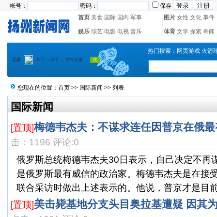
帐号：
密码：
保存
首页
美食
国际
国内
军事
图片
女性
文化
事件
娱乐
综艺
电影
电视
音乐
体育
文学
探索
奇闻
热门搜索：
网页游戏
火箭
您现在的位置：
首页
>>
国际新闻
>> 列表
国际新闻
梅德韦杰夫：不谋求连任因普京在俄最
[置顶]
击：1196 评论:0
俄罗斯总统梅德韦杰夫30日表示，自己决定不再
是俄罗斯最有威信的政治家。梅德韦杰夫是在接
联合采访时做出上述表示的。他说，普京才是目前俄
美击毙基地分支头目奥拉基遭疑 因其
[置顶]