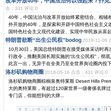
改革开放40年，中国法治何以强起来？扑克
击：331 评论:0
40年，中国法治与改革开放始终紧密结合、相
外开放的40年，是探索和开辟中国特色社会主义
国特色社会主义现代化建设、实现中华民族从富起来
特朗普欲断“出生公民权”bodog
2018-11-0
10月30日，美国总统特朗普在接受媒体采访时
行政令，推翻美国长期实施的“出生公民权”，彻
此言一出，无异于在全美乃至全世界舆论圈内投下一
洛杉矶购物商圈
2018-05-16 点击：431 评论:0
洛杉矶购物商圈棕榈泉奥特莱斯 Desert Hills Prem
大的奥特莱斯，有超过120家世界一级奢侈名牌
专门店，你能想到的大牌...
首 页
上一页
1
2
3
4
5
6
下一页
末 页