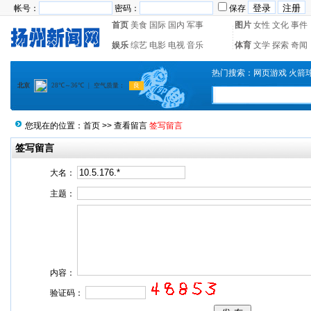
帐号：
密码：
保存
首页
美食
国际
国内
军事
图片
女性
文化
事件
娱乐
综艺
电影
电视
音乐
体育
文学
探索
奇闻
热门搜索：
网页游戏
火箭
您现在的位置：
首页
>>
查看留言
签写留言
签写留言
大名：
主题：
内容：
验证码：