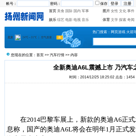
帐号：
密码：
保存
首页
美食
国际
国内
军事
图片
女性
文化
事件
娱乐
综艺
电影
电视
音乐
体育
文学
探索
奇闻
热门搜索：
网页游戏
火箭
您现在的位置：
首页
>>
汽车行情
>> 内容
全新奥迪A6L震撼上市 乃汽车
时间：2014/12/25 18:25:02 点击：
1454
在2014巴黎
车展
上，新款的
奥迪A6
正式
息称，国产的奥迪A6L将会在明年1月正式