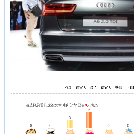
作者：信宜人 录入：
信宜人
来源：互联
请选择您看到这篇文章时的心情: 已有
9
人表态：
6
3
0
0
0
0