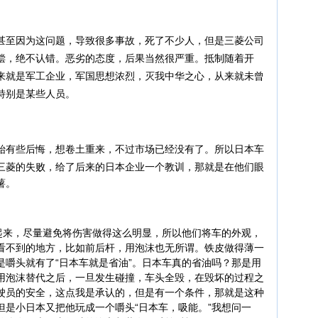
至因为这问题，导致很多事故，死了不少人，但是三菱公司
偿，绝不认错。恶劣的态度，后果当然很严重。抵制随着开
来就是军工企业，军国思想浓烈，灭我中华之心，从来就未曾
特别是某些人员。
有些后悔，想卷土重来，不过市场已经没有了。所以日本车
三菱的失败，给了后来的日本企业一个教训，那就是在他们眼
薯。
来，尽量避免将伤害做得这么明显，所以他们将车的外观，
看不到的地方，比如前后杆，用泡沫也无所谓。铁皮做得薄一
是嚼头就有了“日本车就是省油”。日本车真的省油吗？那是用
用泡沫替代之后，一旦发生碰撞，车头全毁，在毁坏的过程之
驶员的安全，这点我是承认的，但是有一个条件，那就是这种
但是小日本又把他玩成一个嚼头“日本车，吸能。”我想问一