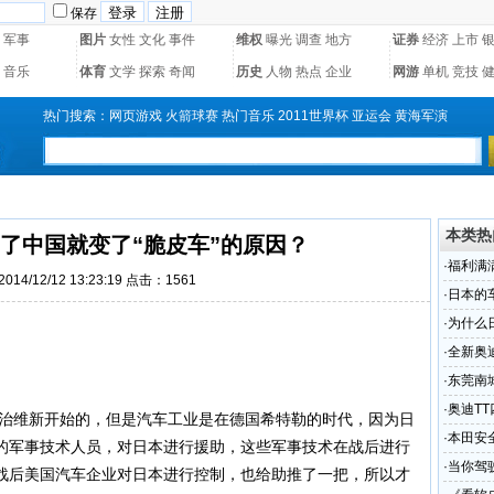
保存
军事
图片
女性
文化
事件
维权
曝光
调查
地方
证券
经济
上市
音乐
体育
文学
探索
奇闻
历史
人物
热点
企业
网游
单机
竞技
热门搜索：
网页游戏
火箭球赛
热门音乐
2011世界杯
亚运会
黄海军演
本类热
了中国就变了“脆皮车”的原因？
·
​福利满
14/12/12 13:23:19 点击：
1561
·
日本的
比
·
为什么
·
全新奥
·
东莞南
受轻伤
·
奥迪T
明治维新开始的，但是汽车工业是在德国希特勒的时代，因为日
·
本田安全
的军事技术人员，对日本进行援助，这些军事技术在战后进行
·
当你驾
战后美国汽车企业对日本进行控制，也给助推了一把，所以才