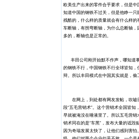
欧美生产出来的零件合乎要求，但是中
知道中国的钢铁不过关，但是他睁一只
残酷的，什么样的质量就会有什么样的
车断轴，有拐弯断轴，为什么总断轴，
多的，断轴也是正常的。
丰田公司刚开始默不作声，哪知道事
的钢铁不行，中国钢铁不行全球皆知，
辩。
所以丰田模式在中国其实就是，偷
在网上，到处都有网友发帖，吹嘘日
段“五毛营销术”。这个营销术全国皆
早就被淹没在唾液里了。所以五毛营销
销术同在的是“车黑”，发布大量的诋
因为奇瑞发展太快了，让他们感到害怕
怪，他们对两个企业似乎不敢，一个是