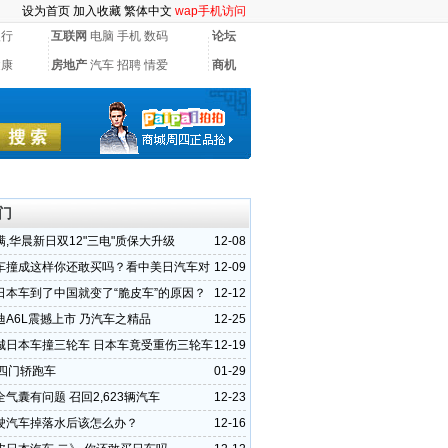
设为首页
加入收藏
繁体中文
wap手机访问
银行
互联网
电脑
手机
数码
论坛
健康
房地产
汽车
招聘
情爱
商机
门
满,华晨新日双12"三电"质保大升级
12-08
车撞成这样你还敢买吗？看中美日汽车对
12-09
日本车到了中国就变了“脆皮车”的原因？
12-12
迪A6L震撼上市 乃汽车之精品
12-25
城日本车撞三轮车 日本车竟受重伤三轮车
12-19
T四门轿跑车
01-29
气囊有问题 召回2,623辆汽车
12-23
驶汽车掉落水后该怎么办？
12-16