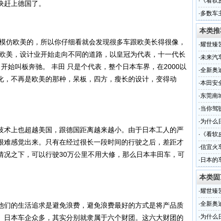
·
《看软
快赶上德国了。
·
多数车
本类推
模仿欧美的，所以你仔细看就会发现很多车跟欧美长得很像，
·
耀世臻艺
肩欧美，设计业开始走向不同的道路，以皇冠为代表，十一代长
·
未来汽
开始叫板奔驰。 丰田 只是个代表，整个日本车界，在2000以
·
全新奥
化，不再是欧美的那种，呆板，四方，瘦长的设计，变得动
·
本田安全
·
东莞南
受轻伤
·
当你驾
·
为什么
术上也超越美国，跟德国距离越来越小。由于日本工人的严
·
《看软
很难感觉出来。只有在经过很长一段时间的行驶之后，差距才
·
信宜火
情况之下，可以行驶30万公里不用大修，那么日本丰田车，可
·
日本的
比
本类固
·
耀世臻艺
·
全新奥
们的生活追求是避免浪费，避免浪费最好的方式是将产品质
·
为什么
。日本车企众多，其实分别就隶属于六个财团。这六大财团的