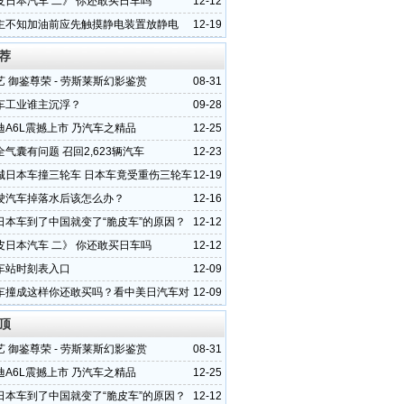
皮日本汽车 二》 你还敢买日车吗
12-12
主不知加油前应先触摸静电装置放静电
12-19
荐
 御鉴尊荣 - 劳斯莱斯幻影鉴赏
08-31
车工业谁主沉浮？
09-28
迪A6L震撼上市 乃汽车之精品
12-25
气囊有问题 召回2,623辆汽车
12-23
城日本车撞三轮车 日本车竟受重伤三轮车
12-19
驶汽车掉落水后该怎么办？
12-16
日本车到了中国就变了“脆皮车”的原因？
12-12
皮日本汽车 二》 你还敢买日车吗
12-12
车站时刻表入口
12-09
车撞成这样你还敢买吗？看中美日汽车对
12-09
顶
 御鉴尊荣 - 劳斯莱斯幻影鉴赏
08-31
迪A6L震撼上市 乃汽车之精品
12-25
日本车到了中国就变了“脆皮车”的原因？
12-12