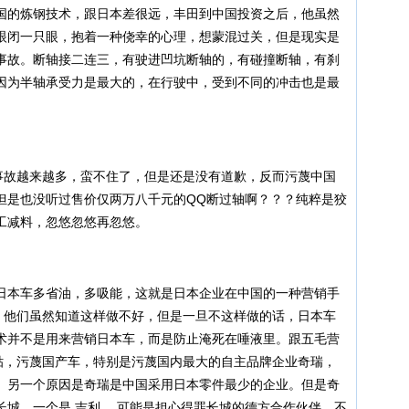
国的炼钢技术，跟日本差很远，丰田到中国投资之后，他虽然
眼闭一只眼，抱着一种侥幸的心理，想蒙混过关，但是现实是
事故。断轴接二连三，有驶进凹坑断轴的，有碰撞断轴，有刹
因为半轴承受力是最大的，在行驶中，受到不同的冲击也是最
故越来越多，蛮不住了，但是还是没有道歉，反而污蔑中国
但是也没听过售价仅两万八千元的QQ断过轴啊？？？纯粹是狡
工减料，忽悠忽悠再忽悠。
本车多省油，多吸能，这就是日本企业在中国的一种营销手
知，他们虽然知道这样做不好，但是一旦不这样做的话，日本车
术并不是用来营销日本车，而是防止淹死在唾液里。跟五毛营
毁贴，污蔑国产车，特别是污蔑国内最大的自主品牌企业奇瑞，
。另一个原因是奇瑞是中国采用日本零件最少的企业。但是奇
长城，一个是 吉利 。可能是担心得罪长城的德方合作伙伴，不