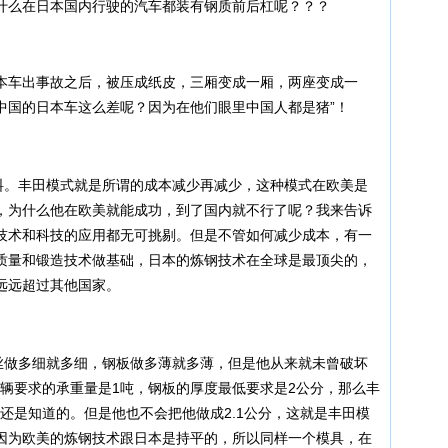
什么在日本国内行驶的汽车都装有钢质前后杠呢？？？
车出事故之后，被压成纸皮，三厢变成一厢，两座变成一
中国的日本车这么差呢？因为在他们眼里中国人都是猪”！
。丰田模式就是所谓的成本减少再减少，这种模式在欧美是
，为什么他在欧美就能成功，到了国内就不行了呢？我来告诉
技术和科技的应用都无可挑剔。但是不管如何减少成本，有一
质量和锻造技术做基础，日本的炼钢技术在全球是最顶尖的，
远远超过其他国家。
做多细就多细，钢板做多薄就多薄，但是他从来就未曾破坏
个车辆要求的承重量是1吨，钢板的厚度最低要求是2公分，那么丰
田还是知道的。但是他也不会把他做成2.1公分，这就是丰田模
因为欧美的炼钢技术跟日本是持平的，所以同样一个模具，在