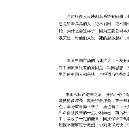
当时很多人反映刹车系统有问题，甚
总是昂着高高的头，绝不召回，绝不赔
始。为什么会这样子，因为三菱公司本
泯灭过，对他们来说，死的越多越好，
随着中国市场的迅速扩大，三菱开始
在中国质量很差的原因是：军国思想。
里即使中国人都是猪，也得适当扔些红
本田和日产进来之后，开始小心了起
能做得多漂亮，就做得多漂亮，在一些
点，车身重量降下来了，油也省了，于
生命保险换来的一点小利而已。前后杆
中，吸收了一定的能量，间接保证了驾
碰撞不能够过于激烈，否则死得更快。