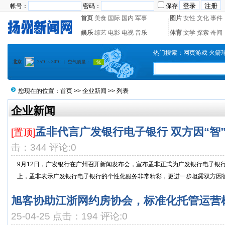
帐号：
密码：
保存
首页
美食
国际
国内
军事
图片
女性
文化
事件
娱乐
综艺
电影
电视
音乐
体育
文学
探索
奇闻
热门搜索：
网页游戏
火箭
您现在的位置：
首页
>>
企业新闻
>> 列表
企业新闻
孟非代言广发银行电子银行 双方因“智
[置顶]
击：344 评论:0
9月12日，广发银行在广州召开新闻发布会，宣布孟非正式为广发银行电子银
上，孟非表示广发银行电子银行的个性化服务非常精彩，更进一步坦露双方因智慧
旭客协助江浙网约房协会，标准化托管运营
25-04-25 点击：194 评论:0