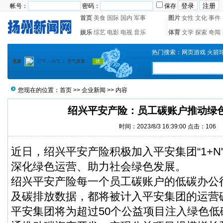
帐号：
密码：
保存
首页
美食
国际
国内
军事
图片
女性
文化
事件
娱乐
综艺
电影
电视
音乐
体育
文学
探索
奇闻
热门搜索：
网页游戏
火箭
您现在的位置：
首页
>>
企业新闻
>> 内容
绍兴平安产险：员工碳账户推动绿
时间：2023/8/3 16:39:00 点击：
106
近日，绍兴平安产险积极加入平安集团“1+N
深化绿色运营、助力社会绿色发展。
绍兴平安产险每一个员工碳账户的低碳办公
及碳排放数据，都将被计入平安集团的运营
平安集团将为超过50个公益项目注入绿色