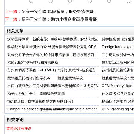
上一篇：
绍兴平安产险:风险减量，服务经济发展
下一篇：
绍兴平安产险：助力小微企业高质量发展
相关文章
·
深耕国际教育｜新航道苏州学校4R教学体系，解锁高效留
·
科学抗衰 酶法烟酰胺
学备考之路
M/ODM定制
·
科学配比增重增肌蛋白粉 外贸专供天然营养补充剂 OEM
·
Foreign trade expor
源头定制
·
装修公司不会告诉你的10个隐形污染源，记得收藏学习
·
二手房装修就像一场
糟心！看完这篇再开
·
福彩3d如何选号技巧和方法解析
·
旭客协助江浙网约房
标杆
·
苏州剑桥英语课程（KET/PET）培训机构推荐 -新航道苏
·
苏州雅思托福培训标
州学校
率领先
·
无锡雅思托福培训留学机构——新航道无锡学校
·
新航道无锡学校：无
·
出口白芸豆代加工身材管理阻断碳水定制60粒一条龙OEM
·
OEM Monkey Head 
贴牌
aps
·
渔光互补项目开工，奏响绿色交响曲
·
什么是PQQ？它是
·
“紫”耀进博，优博瑞慕彰显大国品牌自信！
·
提高孩子注意力 改善
·
Compound peptide gamma aminobutyric acid ointment
·
OEM Processing Man
相关评论
暂时还没有评论