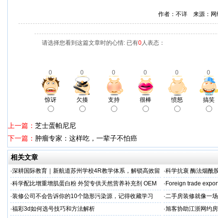
作者：不详 来源：网
请选择您看到这篇文章时的心情: 已有
0
人表态：
0
0
0
0
0
0
惊讶
欠揍
支持
很棒
愤怒
搞笑
上一篇：
芝士蛋帕尼尼
下一篇：
肿瘤专家：这样吃，一辈子不怕癌
相关文章
·
深耕国际教育｜新航道苏州学校4R教学体系，解锁高效留
·
科学抗衰 酶法烟酰胺
学备考之路
M/ODM定制
·
科学配比增重增肌蛋白粉 外贸专供天然营养补充剂 OEM
·
Foreign trade expor
源头定制
·
装修公司不会告诉你的10个隐形污染源，记得收藏学习
·
二手房装修就像一场
糟心！看完这篇再开
·
福彩3d如何选号技巧和方法解析
·
旭客协助江浙网约房