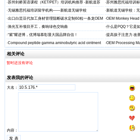
标杆
·
苏州剑桥英语课程（KET/PET）培训机构推荐 -新航道苏
·
苏州雅思托福培训标
州学校
率领先
·
无锡雅思托福培训留学机构——新航道无锡学校
·
新航道无锡学校：无
·
出口白芸豆代加工身材管理阻断碳水定制60粒一条龙OEM
·
OEM Monkey Head 
贴牌
aps
·
渔光互补项目开工，奏响绿色交响曲
·
什么是PQQ？它是
·
“紫”耀进博，优博瑞慕彰显大国品牌自信！
·
提高孩子注意力 改善
·
Compound peptide gamma aminobutyric acid ointment
·
OEM Processing Man
相关评论
暂时还没有评论
发表我的评论
大名：
内容：