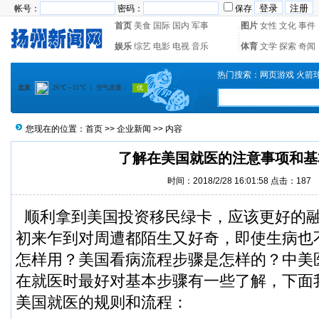
帐号：
密码：
保存
首页
美食
国际
国内
军事
图片
女性
文化
事件
娱乐
综艺
电影
电视
音乐
体育
文学
探索
奇闻
热门搜索：
网页游戏
火箭
您现在的位置：
首页
>>
企业新闻
>> 内容
了解在美国就医的注意事项和基
时间：2018/2/28 16:01:58 点击：
187
顺利拿到美国投资移民绿卡，应该更好的
初来乍到对周遭都陌生又好奇，即使生病也
怎样用？
美国看病流程
步骤是怎样的？中美
在就医时最好对基本步骤有一些了解，下面
美国就医的规则和流程：