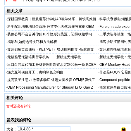
相关文章
·
深耕国际教育｜新航道苏州学校4R教学体系，解锁高效留
·
科学抗衰 酶法烟酰胺
学备考之路
M/ODM定制
·
科学配比增重增肌蛋白粉 外贸专供天然营养补充剂 OEM
·
Foreign trade expor
源头定制
·
装修公司不会告诉你的10个隐形污染源，记得收藏学习
·
二手房装修就像一场
糟心！看完这篇再开
·
福彩3d如何选号技巧和方法解析
·
旭客协助江浙网约房
标杆
·
苏州剑桥英语课程（KET/PET）培训机构推荐 -新航道苏
·
苏州雅思托福培训标
州学校
率领先
·
无锡雅思托福培训留学机构——新航道无锡学校
·
新航道无锡学校：无
·
出口白芸豆代加工身材管理阻断碳水定制60粒一条龙OEM
·
OEM Monkey Head 
贴牌
aps
·
渔光互补项目开工，奏响绿色交响曲
·
什么是PQQ？它是
·
提高孩子注意力 改善多动症 促进大脑发育 OEM贴牌代工
·
Compound peptide 
·
OEM Processing Manufacturer for Shugan Li Qi Gao Z
·
燕窝胶原蛋白口服液
牌
相关评论
暂时还没有评论
发表我的评论
大名：