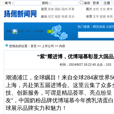
帐号：
密码：
保存
首页
美食
国际
国内
军事
图片
女性
文化
事件
娱乐
综艺
电影
电视
音乐
体育
文学
探索
奇闻
热门搜索：
网页游戏
火箭
您现在的位置：
首页
>>
上市公司
>> 内容
“紫”耀进博，优博瑞慕彰显大国
时间：2024/9/27 18:22:40 点击：
103
潮涌浦江，全球瞩目！来自全球284家世界5
上海，共赴第五届进博会。这里云集了众多
技、创新服务，可谓是精品荟萃、亮点纷呈
友”，中国奶粉品牌优博瑞慕今年携乳清蛋
球展示品牌实力和魅力！