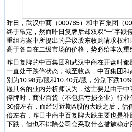
昨日，
武汉中商
（000785）和中百集团（0
终于敲定，然而昨日复牌后却双双“一”字跌
重组方案中所提出的异议股东收购请求权和
高于各自在二级市场的价格，势必给本次重
昨日复牌的中百集团和武汉中商在开盘时都
一直处于跌停状态，截至收盘，中百集团和
别为10.98元/股和10.40元/股，分别下跌10
愿具名的业内分析师认为，这主要是由于中
停牌时，商业百货（不包括亏损企业）行业
30倍左右，而经过近期A股的大跌之后，估
倍左右，昨日中商中百复牌大跌主要也是补
下跌，但也不排除公司会采取什么措施稳定