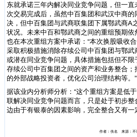
东就承诺三年内解决同业竞争问题，但一直
次交易完成后，虽然中百集团和武汉中商的
决，但中百集团与武商联集团下属鄂武商A
状况。未来中百和鄂武商之间的重组预期依
也在本次重组方案中承诺：“本次换股吸收
采取积极措施消除存续公司中百集团与鄂武
或潜在同业竞争问题，具体措施包括但不限
存续公司中百集团之间的资产和业务整合；
的外部战略投资者，优化公司治理结构等。”
据该业内分析师分析：“这个重组方案是低
联解决同业竞争问题而言，只是处于初步整
边由于有银泰的因素影响，完全整合又有一
作者：佚名 来源：不