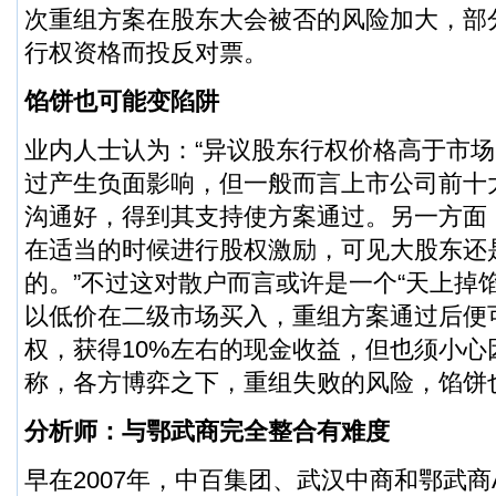
次重组方案在股东大会被否的风险加大，部
行权资格而投反对票。
馅饼也可能变陷阱
业内人士认为：“异议股东行权价格高于市
过产生负面影响，但一般而言上市公司前十
沟通好，得到其支持使方案通过。另一方面
在适当的时候进行股权激励，可见大股东还
的。”不过这对散户而言或许是一个“天上掉馅
以低价在二级市场买入，重组方案通过后便
权，获得10%左右的现金收益，但也须小心
称，各方博弈之下，重组失败的风险，馅饼
分析师：与鄂武商完全整合有难度
早在2007年，中百集团、武汉中商和
鄂武商