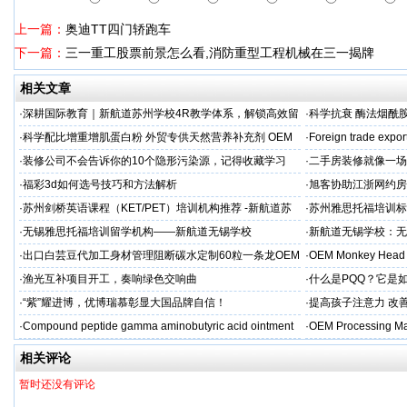
上一篇：
奥迪TT四门轿跑车
下一篇：
三一重工股票前景怎么看,消防重型工程机械在三一揭牌
相关文章
·
深耕国际教育｜新航道苏州学校4R教学体系，解锁高效留
·
科学抗衰 酶法烟酰胺
学备考之路
M/ODM定制
·
科学配比增重增肌蛋白粉 外贸专供天然营养补充剂 OEM
·
Foreign trade expor
源头定制
·
装修公司不会告诉你的10个隐形污染源，记得收藏学习
·
二手房装修就像一场
糟心！看完这篇再开
·
福彩3d如何选号技巧和方法解析
·
旭客协助江浙网约房
标杆
·
苏州剑桥英语课程（KET/PET）培训机构推荐 -新航道苏
·
苏州雅思托福培训标
州学校
率领先
·
无锡雅思托福培训留学机构——新航道无锡学校
·
新航道无锡学校：无
·
出口白芸豆代加工身材管理阻断碳水定制60粒一条龙OEM
·
OEM Monkey Head 
贴牌
aps
·
渔光互补项目开工，奏响绿色交响曲
·
什么是PQQ？它是
·
“紫”耀进博，优博瑞慕彰显大国品牌自信！
·
提高孩子注意力 改善
·
Compound peptide gamma aminobutyric acid ointment
·
OEM Processing Man
相关评论
暂时还没有评论