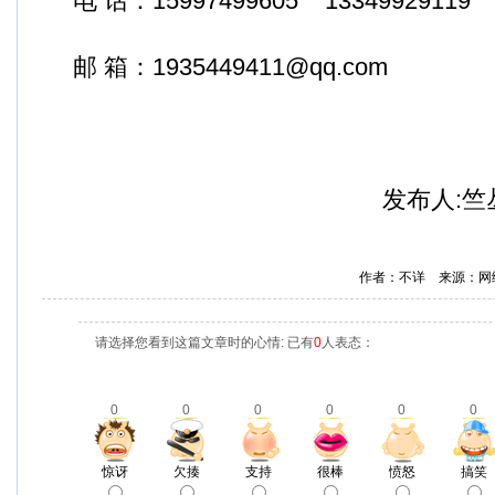
电 话：15997499605 13349929119
邮 箱：
1935449411@qq.com
发布人:竺丛
作者：不详 来源：网
请选择您看到这篇文章时的心情: 已有
0
人表态：
0
0
0
0
0
0
惊讶
欠揍
支持
很棒
愤怒
搞笑