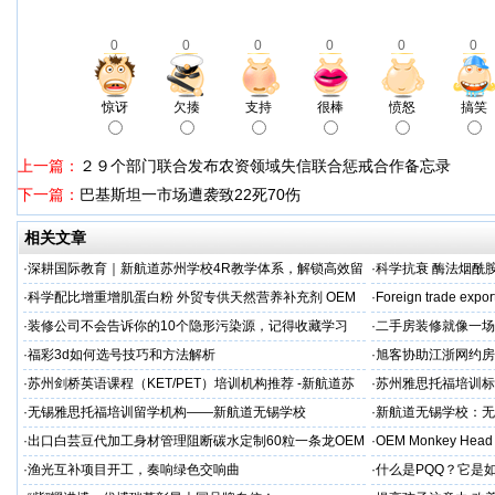
0
0
0
0
0
0
惊讶
欠揍
支持
很棒
愤怒
搞笑
上一篇：
２９个部门联合发布农资领域失信联合惩戒合作备忘录
下一篇：
巴基斯坦一市场遭袭致22死70伤
相关文章
·
深耕国际教育｜新航道苏州学校4R教学体系，解锁高效留
·
科学抗衰 酶法烟酰胺
学备考之路
M/ODM定制
·
科学配比增重增肌蛋白粉 外贸专供天然营养补充剂 OEM
·
Foreign trade expor
源头定制
·
装修公司不会告诉你的10个隐形污染源，记得收藏学习
·
二手房装修就像一场
糟心！看完这篇再开
·
福彩3d如何选号技巧和方法解析
·
旭客协助江浙网约房
标杆
·
苏州剑桥英语课程（KET/PET）培训机构推荐 -新航道苏
·
苏州雅思托福培训标
州学校
率领先
·
无锡雅思托福培训留学机构——新航道无锡学校
·
新航道无锡学校：无
·
出口白芸豆代加工身材管理阻断碳水定制60粒一条龙OEM
·
OEM Monkey Head 
贴牌
aps
·
渔光互补项目开工，奏响绿色交响曲
·
什么是PQQ？它是