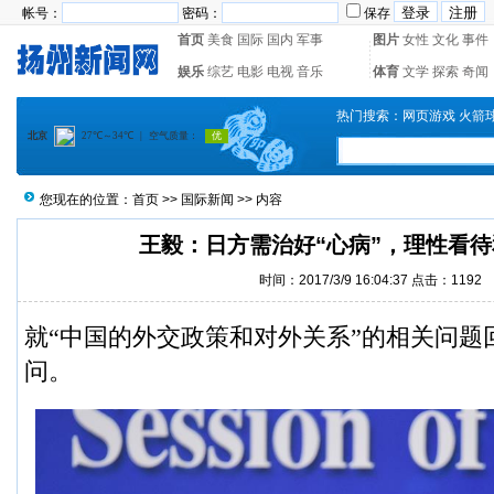
帐号：
密码：
保存
首页
美食
国际
国内
军事
图片
女性
文化
事件
娱乐
综艺
电影
电视
音乐
体育
文学
探索
奇闻
热门搜索：
网页游戏
火箭
您现在的位置：
首页
>>
国际新闻
>> 内容
王毅：日方需治好“心病”，理性看
时间：2017/3/9 16:04:37 点击：
1192
就“中国的外交政策和对外关系”的相关问题
问。