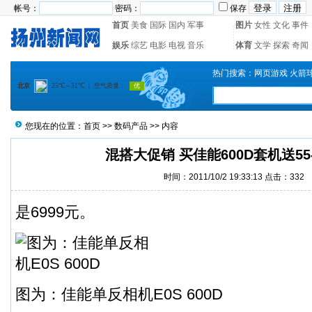
帐号：
密码：
保存
首页
美食
国际
国内
军事
图片
女性
文化
事件
娱乐
综艺
电影
电视
音乐
体育
文学
探索
奇闻
热门搜索：
网页游戏
火箭
您现在的位置：
首页
>>
数码产品
>> 内容
混搭大促销 买佳能600D套机送55-
时间：2011/10/2 19:33:13 点击：
332
是6999元。
图为：佳能单反相机E0S 600D