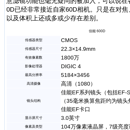
意滤镜功能也毫无疑问的被加入，可以说在
0D已经非常接近自家60D相机。只是在对
以及体积上还或多或少存在差别。
佳能 600D
CMOS
传感器类型
22.3×14.9mm
传感器尺寸
1800万
有效像素数
DIGIC 4
影像处理器
5184×3456
最高分辨率
高清（1080）
高清摄像
佳能EF系列镜头（包括EF-
（35毫米换算焦距约为镜头焦
镜头结构
佳能EF卡口
3.0英寸
显示屏尺寸
104万像素液晶屏，7级亮度
像素及类型