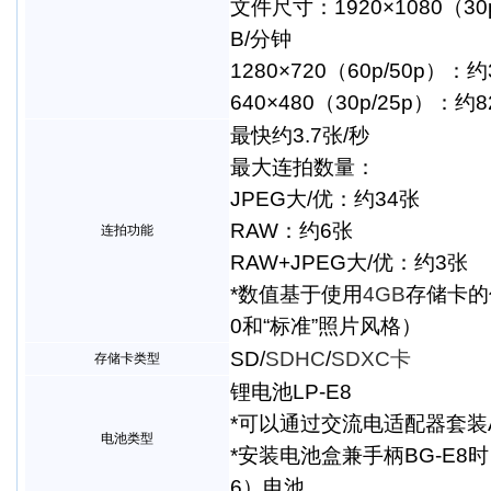
文件尺寸：1920×1080（30p
B/分钟
1280×720（60p/50p）：
640×480（30p/25p）：约8
最快约3.7张/秒
最大连拍数量：
JPEG大/优：约34张
RAW：约6张
连拍功能
RAW+JPEG大/优：约3张
*数值基于使用
4GB
存储卡的
0和“标准”照片风格）
SD/
SDHC
/
SDXC卡
存储卡类型
锂电池LP-E8
*可以通过交流电适配器套装A
电池类型
*安装电池盒兼手柄BG-E8时
6）电池