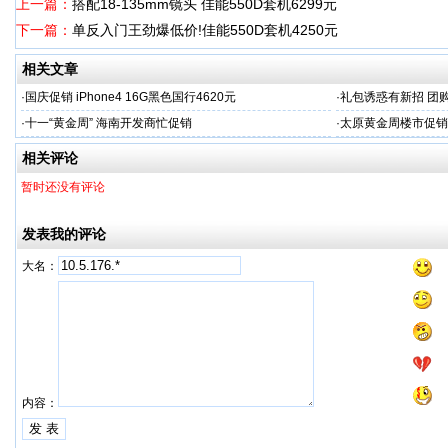
上一篇：
搭配18-135mm镜头 佳能550D套机6299元
下一篇：
单反入门王劲爆低价!佳能550D套机4250元
相关文章
·
国庆促销 iPhone4 16G黑色国行4620元
·
礼包诱惑有新招 团
·
十一“黄金周” 海南开发商忙促销
·
太原黄金周楼市促销
相关评论
暂时还没有评论
发表我的评论
大名：
内容：