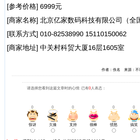
[参考价格] 6999元
[商家名称] 北京亿家数码科技有限公司（全
[联系方式] 010-82538990 15110150062
[商家地址] 中关村科贸大厦16层1605室
作者：佚名 来源：不
请选择您看到这篇文章时的心情: 已有
0
人表态：
0
0
0
0
0
0
惊讶
欠揍
支持
很棒
愤怒
搞笑