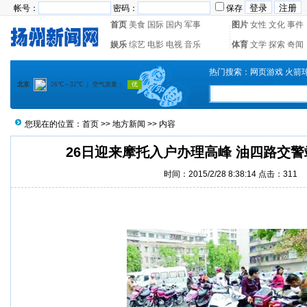
帐号：
密码：
保存
首页
美食
国际
国内
军事
图片
女性
文化
事件
娱乐
综艺
电影
电视
音乐
体育
文学
探索
奇闻
热门搜索：
网页游戏
火箭
您现在的位置：
首页
>>
地方新闻
>> 内容
26日迎来摩托入户办理高峰 油四路交警
时间：2015/2/28 8:38:14 点击：
311