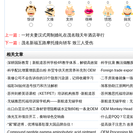
0
0
0
0
0
0
惊讶
欠揍
支持
很棒
愤怒
搞笑
上一篇：
一对夫妻汉式周制婚礼在茂名颐天年酒店举行
下一篇：
茂名新福五路摩托撞向轿车 致三人受伤
相关文章
·
深耕国际教育｜新航道苏州学校4R教学体系，解锁高效留
·
科学抗衰 酶法烟酰胺
学备考之路
M/ODM定制
·
科学配比增重增肌蛋白粉 外贸专供天然营养补充剂 OEM
·
Foreign trade expor
源头定制
·
装修公司不会告诉你的10个隐形污染源，记得收藏学习
·
二手房装修就像一场
糟心！看完这篇再开
·
福彩3d如何选号技巧和方法解析
·
旭客协助江浙网约房
标杆
·
苏州剑桥英语课程（KET/PET）培训机构推荐 -新航道苏
·
苏州雅思托福培训标
州学校
率领先
·
无锡雅思托福培训留学机构——新航道无锡学校
·
新航道无锡学校：无
·
出口白芸豆代加工身材管理阻断碳水定制60粒一条龙OEM
·
OEM Monkey Head 
贴牌
aps
·
渔光互补项目开工，奏响绿色交响曲
·
什么是PQQ？它是
·
“紫”耀进博，优博瑞慕彰显大国品牌自信！
·
提高孩子注意力 改善
·
Compound peptide gamma aminobutyric acid ointment
·
OEM Processing Man