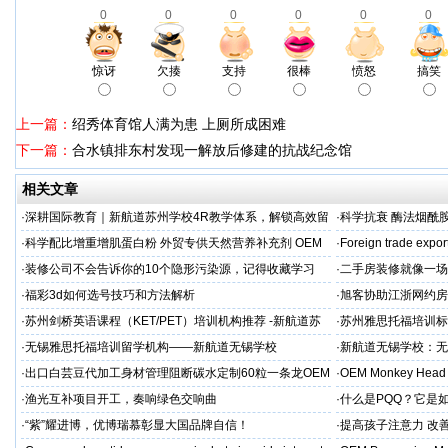
0
0
0
0
0
0
惊讶
欠揍
支持
很棒
愤怒
搞笑
上一篇：
绍秀体育馆人满为患 上厕所成困难
下一篇：
合水镇排东村发现一解放后修建的抗战纪念馆
相关文章
·
深耕国际教育｜新航道苏州学校4R教学体系，解锁高效留
·
科学抗衰 酶法烟酰胺
学备考之路
M/ODM定制
·
科学配比增重增肌蛋白粉 外贸专供天然营养补充剂 OEM
·
Foreign trade expor
源头定制
·
装修公司不会告诉你的10个隐形污染源，记得收藏学习
·
二手房装修就像一场
糟心！看完这篇再开
·
福彩3d如何选号技巧和方法解析
·
旭客协助江浙网约房
标杆
·
苏州剑桥英语课程（KET/PET）培训机构推荐 -新航道苏
·
苏州雅思托福培训标
州学校
率领先
·
无锡雅思托福培训留学机构——新航道无锡学校
·
新航道无锡学校：无
·
出口白芸豆代加工身材管理阻断碳水定制60粒一条龙OEM
·
OEM Monkey Head 
贴牌
aps
·
渔光互补项目开工，奏响绿色交响曲
·
什么是PQQ？它是
·
“紫”耀进博，优博瑞慕彰显大国品牌自信！
·
提高孩子注意力 改善