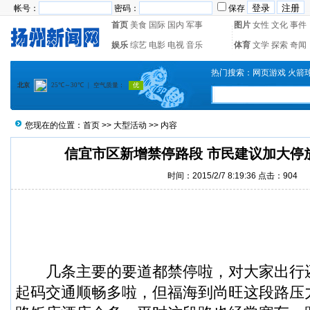
帐号：
密码：
保存
首页
美食
国际
国内
军事
图片
女性
文化
事件
娱乐
综艺
电影
电视
音乐
体育
文学
探索
奇闻
热门搜索：
网页游戏
火箭
您现在的位置：
首页
>>
大型活动
>> 内容
信宜市区新增禁停路段 市民建议加大停
时间：2015/2/7 8:19:36 点击：
904
几条主要的要道都
禁停
啦，对大家出行
起码交通顺畅多啦，但
福海
到尚旺这段路压