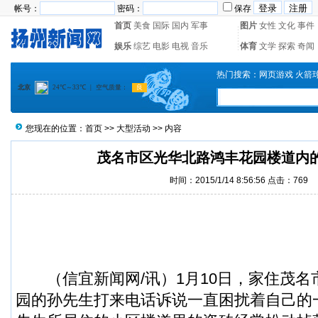
帐号：
密码：
保存
首页
美食
国际
国内
军事
图片
女性
文化
事件
娱乐
综艺
电影
电视
音乐
体育
文学
探索
奇闻
热门搜索：
网页游戏
火箭
您现在的位置：
首页
>>
大型活动
>> 内容
茂名市区光华北路鸿丰花园楼道内
时间：2015/1/14 8:56:56 点击：
769
（
信宜新闻
网/讯）1月10日，家住茂
园的孙先生打来电话诉说一直困扰着自己的