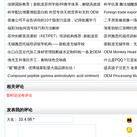
·
深耕国际教育｜新航道苏州学校4R教学体系，解锁高效留
·
科学抗衰 酶法烟酰胺
学备考之路
M/ODM定制
·
科学配比增重增肌蛋白粉 外贸专供天然营养补充剂 OEM
·
Foreign trade expor
源头定制
·
装修公司不会告诉你的10个隐形污染源，记得收藏学习
·
二手房装修就像一场
糟心！看完这篇再开
·
福彩3d如何选号技巧和方法解析
·
旭客协助江浙网约房
标杆
·
苏州剑桥英语课程（KET/PET）培训机构推荐 -新航道苏
·
苏州雅思托福培训标
州学校
率领先
·
无锡雅思托福培训留学机构——新航道无锡学校
·
新航道无锡学校：无
·
出口白芸豆代加工身材管理阻断碳水定制60粒一条龙OEM
·
OEM Monkey Head 
贴牌
aps
·
渔光互补项目开工，奏响绿色交响曲
·
什么是PQQ？它是
·
“紫”耀进博，优博瑞慕彰显大国品牌自信！
·
提高孩子注意力 改善
·
Compound peptide gamma aminobutyric acid ointment
·
OEM Processing Man
相关评论
暂时还没有评论
发表我的评论
大名：