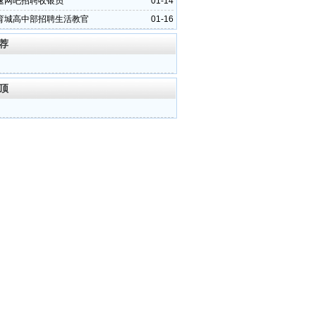
速网吧招聘收银员
01-14
育城高中部招聘生活教官
01-16
荐
顶