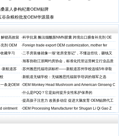
精桑葚人参枸杞膏OEM贴牌
 五谷杂粮粉批发OEM华源晨泰
，解锁高效留
·
科学抗衰 酶法烟酰胺NMN胶囊 跨境出口膳食补充剂 OE
M/ODM定制
充剂 OEM
·
Foreign trade export OEM customization, mother fer
得收藏学习
·
二手房装修就像一场“老房变形记”，不懂这些坑，砸钱又
糟心！看完这篇再开工
·
旭客协助江浙网约房协会，标准化托管运营树立行业品质
标杆
 -新航道苏
·
苏州雅思托福培训标杆——新航道苏州学校连续5年录取
率领先
校
·
新航道无锡学校：无锡雅思托福留学培训的领军之选
一条龙OEM
·
OEM Monkey Head Mushroom and American Ginseng C
aps
·
什么是PQQ？它是如何提升女性私护保养的
·
提高孩子注意力 改善多动症 促进大脑发育 OEM贴牌代工
d ointment
·
OEM Processing Manufacturer for Shugan Li Qi Gao Z