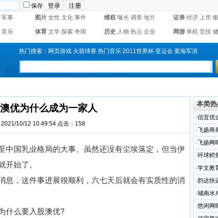
保存
军事
图片
女性
文化
事件
维权
曝光
调查
地方
证券
经济
上市
音乐
体育
文学
探索
奇闻
历史
人物
热点
企业
网游
单机
竞技
热门搜索：
网页游戏
火箭球赛
热门音乐
2011世界杯
亚运会
黄海军演
本类热
澳优为什么成为一家人
·
信宜优
021/10/12 10:49:54 点击：
158
·
飞扬商
·
飞扬网
至中国乳业格局的大事。虽然还没有尘埃落定，但当伊
·
环球鳄
就开始了。
·
学文教
消息，这件事进展很顺利，六七天后就会有实质性的消
·
韵达快
·
城南水
·
悠闲网
为什么要入股澳优?