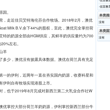
·
信宜极
·
信宜教
原因。
本类推
，走近佳贝艾特海伦芬合作牧场。2018年2月，澳优
没有
Goat Milk B.V.余下44%的股权，至此，澳优完全掌控荷
本类固
特的奶源全部由HGM供应，其鲜羊奶供应量约为700
没有
20%左右。
山羊
了多少，澳优没有披露具体数据。澳优在荷兰具有充足
第一的伊利，近两年一直在夯实国内奶源，收赛科星和
有伊利自有牧场实现港股上市。
，也于2019年8月完成对新西兰第二大乳业合作社W
澳优掌控大部分荷兰羊奶奶源，伊利掌控新西兰部分牛