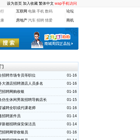
设为首页
加入收藏
繁体中文
wap手机访问
银行
互联网
电脑
手机
数码
论坛
健康
房地产
汽车
招聘
情爱
商机
门
企招聘市场专员等职位
01-16
务大酒店招聘酒店人员多名
01-16
吧招聘网购收银
01-16
鱼仿生休闲男装招聘导购店长
01-15
育诚聘全职或代课老师
01-16
递招聘派件员
01-14
岸新都招聘保安保洁员
01-14
吧招聘网管收银员
01-16