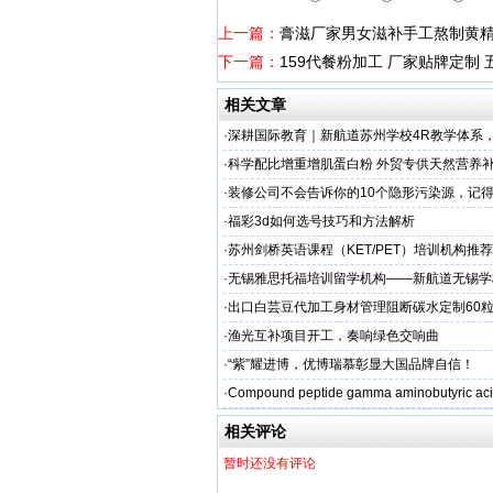
上一篇：
​膏滋厂家男女滋补手工熬制黄
下一篇：
159代餐粉加工 厂家贴牌定制
相关文章
·
深耕国际教育｜新航道苏州学校4R教学体系
学备考之路
·
科学配比增重增肌蛋白粉 外贸专供天然营养补
源头定制
·
装修公司不会告诉你的10个隐形污染源，记
·
福彩3d如何选号技巧和方法解析
·
苏州剑桥英语课程（KET/PET）培训机构推荐
州学校
·
无锡雅思托福培训留学机构——新航道无锡学
·
出口白芸豆代加工身材管理阻断碳水定制60粒
贴牌
·
渔光互补项目开工，奏响绿色交响曲
·
“紫”耀进博，优博瑞慕彰显大国品牌自信！
·
Compound peptide gamma aminobutyric aci
相关评论
暂时还没有评论