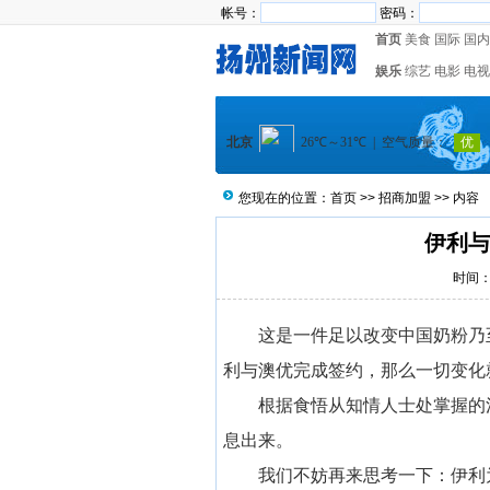
帐号：
密码：
首页
美食
国际
国内
娱乐
综艺
电影
电视
您现在的位置：
首页
>>
招商加盟
>> 内容
伊利与
时间：2
这是一件足以改变中国奶粉乃
利与澳优完成签约，那么一切变化
根据食悟从知情人士处掌握的
息出来。
我们不妨再来思考一下：伊利