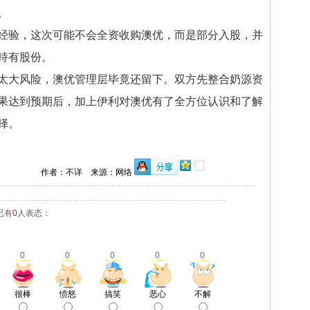
。
经验，这次可能不会全资收购澳优，而是部分入股，并
持有股份。
太大风险，澳优管理层毕竟还留下。双方先整合奶源资
果达到预期后，加上伊利对澳优有了全方位认识和了解
择。
作者：不详 来源：网络
已有
0
人表态：
0
0
0
0
0
很棒
愤怒
搞笑
恶心
不解