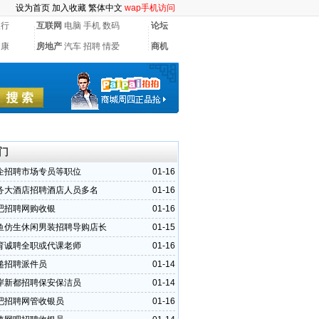
设为首页
加入收藏
繁体中文
wap手机访问
银行
互联网
电脑
手机
数码
论坛
健康
房地产
汽车
招聘
情爱
商机
门
企招聘市场专员等职位
01-16
务大酒店招聘酒店人员多名
01-16
吧招聘网购收银
01-16
鱼仿生休闲男装招聘导购店长
01-15
育诚聘全职或代课老师
01-16
递招聘派件员
01-14
岸新都招聘保安保洁员
01-14
吧招聘网管收银员
01-16