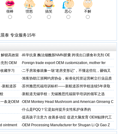
很棒
愤怒
搞笑
恶心
不解
晨泰 专业服务15年
，解锁高效留
·
科学抗衰 酶法烟酰胺NMN胶囊 跨境出口膳食补充剂 OE
M/ODM定制
充剂 OEM
·
Foreign trade export OEM customization, mother fer
得收藏学习
·
二手房装修就像一场“老房变形记”，不懂这些坑，砸钱又
糟心！看完这篇再开工
·
旭客协助江浙网约房协会，标准化托管运营树立行业品质
标杆
 -新航道苏
·
苏州雅思托福培训标杆——新航道苏州学校连续5年录取
率领先
校
·
新航道无锡学校：无锡雅思托福留学培训的领军之选
一条龙OEM
·
OEM Monkey Head Mushroom and American Ginseng C
aps
·
什么是PQQ？它是如何提升女性私护保养的
·
提高孩子注意力 改善多动症 促进大脑发育 OEM贴牌代工
d ointment
·
OEM Processing Manufacturer for Shugan Li Qi Gao Z