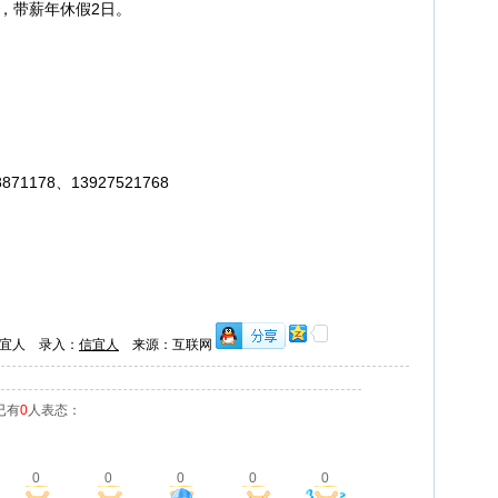
假，带薪年休假2日。
。
1178、13927521768
宜人 录入：
信宜人
来源：互联网
已有
0
人表态：
0
0
0
0
0