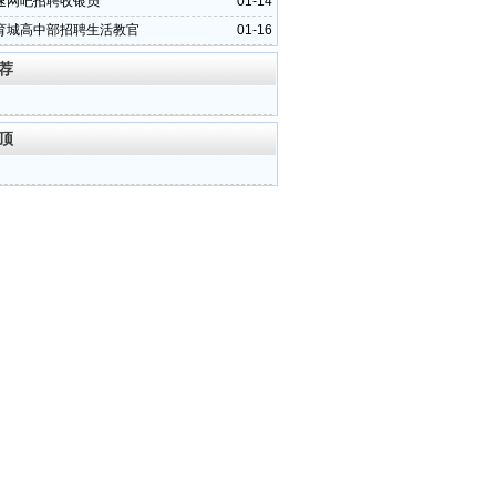
速网吧招聘收银员
01-14
育城高中部招聘生活教官
01-16
荐
顶