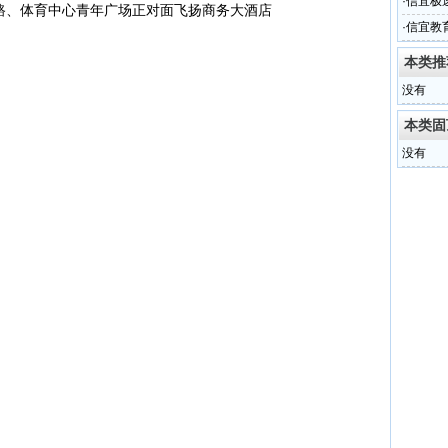
·
信宜极
路、体育中心青年广场正对面
飞扬商务大酒店
·
信宜教
本类推
没有
本类固
没有