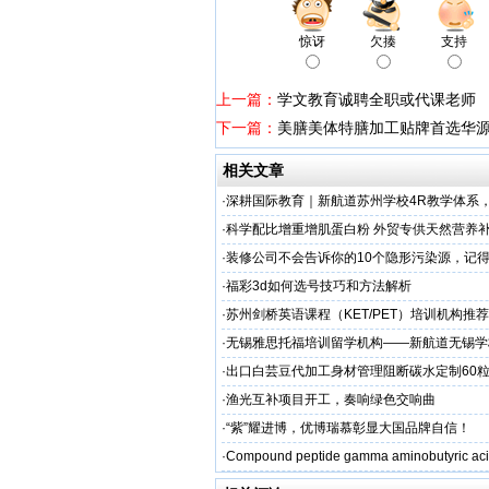
惊讶
欠揍
支持
上一篇：
学文教育诚聘全职或代课老师
下一篇：
美膳美体特膳加工贴牌首选华源
相关文章
·
深耕国际教育｜新航道苏州学校4R教学体系
学备考之路
·
科学配比增重增肌蛋白粉 外贸专供天然营养补
源头定制
·
装修公司不会告诉你的10个隐形污染源，记
·
福彩3d如何选号技巧和方法解析
·
苏州剑桥英语课程（KET/PET）培训机构推荐
州学校
·
无锡雅思托福培训留学机构——新航道无锡学
·
出口白芸豆代加工身材管理阻断碳水定制60粒
贴牌
·
渔光互补项目开工，奏响绿色交响曲
·
“紫”耀进博，优博瑞慕彰显大国品牌自信！
·
Compound peptide gamma aminobutyric aci