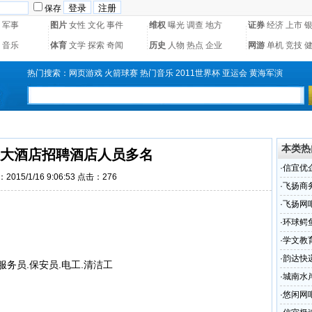
保存
军事
图片
女性
文化
事件
维权
曝光
调查
地方
证券
经济
上市
音乐
体育
文学
探索
奇闻
历史
人物
热点
企业
网游
单机
竞技
热门搜索：
网页游戏
火箭球赛
热门音乐
2011世界杯
亚运会
黄海军演
本类热
大酒店招聘酒店人员多名
·
信宜优
2015/1/16 9:06:53 点击：
276
·
飞扬商
·
飞扬网
·
环球鳄
·
学文教
·
韵达快
服务员.保安员.电工.清洁工
·
城南水
·
悠闲网