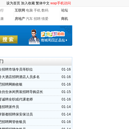
设为首页
加入收藏
繁体中文
wap手机访问
银行
互联网
电脑
手机
数码
论坛
健康
房地产
汽车
招聘
情爱
商机
门
企招聘市场专员等职位
01-16
务大酒店招聘酒店人员多名
01-16
吧招聘网购收银
01-16
鱼仿生休闲男装招聘导购店长
01-15
育诚聘全职或代课老师
01-16
递招聘派件员
01-14
岸新都招聘保安保洁员
01-14
吧招聘网管收银员
01-16