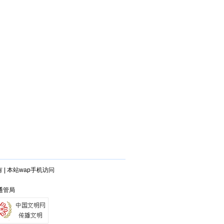
有
|
本站wap手机访问
州通管局