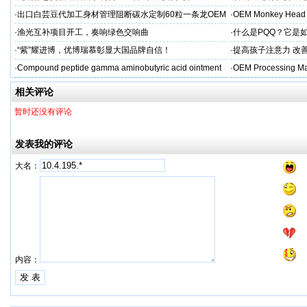
·
出口白芸豆代加工身材管理阻断碳水定制60粒一条龙OEM
·
OEM Monkey Head 
贴牌
aps
·
渔光互补项目开工，奏响绿色交响曲
·
什么是PQQ？它是
·
“紫”耀进博，优博瑞慕彰显大国品牌自信！
·
提高孩子注意力 改善
·
Compound peptide gamma aminobutyric acid ointment
·
OEM Processing Man
相关评论
暂时还没有评论
发表我的评论
大名：
内容：