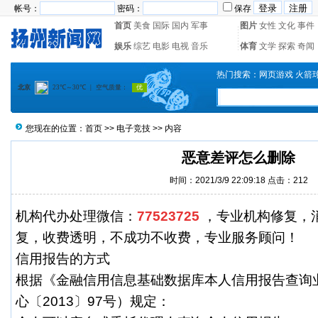
帐号：
密码：
保存
首页
美食
国际
国内
军事
图片
女性
文化
事件
娱乐
综艺
电影
电视
音乐
体育
文学
探索
奇闻
热门搜索：
网页游戏
火箭
您现在的位置：
首页
>>
电子竞技
>> 内容
恶意差评怎么删除
时间：2021/3/9 22:09:18 点击：
212
机构代办处理微信：
77523725
，专业机构修复，
复，收费透明，不成功不收费，专业服务顾问！
信用报告的方式
根据《金融信用信息基础数据库本人信用报告查询
心〔2013〕97号）规定：