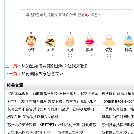
请选择您看到这篇文章时的心情: 已有
0
人表态：
0
0
0
0
0
0
惊讶
欠揍
支持
很棒
愤怒
搞笑
上一篇：
想知道如何网赚创业吗？让我来教你
下一篇：
如何删除买家恶意差评
相关文章
·
深耕国际教育｜新航道苏州学校4R教学体系，解锁高效留
·
科学抗衰 酶法烟酰胺
学备考之路
M/ODM定制
·
科学配比增重增肌蛋白粉 外贸专供天然营养补充剂 OEM
·
Foreign trade expor
源头定制
·
装修公司不会告诉你的10个隐形污染源，记得收藏学习
·
二手房装修就像一场
糟心！看完这篇再开
·
福彩3d如何选号技巧和方法解析
·
旭客协助江浙网约房
标杆
·
苏州剑桥英语课程（KET/PET）培训机构推荐 -新航道苏
·
苏州雅思托福培训标
州学校
率领先
·
无锡雅思托福培训留学机构——新航道无锡学校
·
新航道无锡学校：无