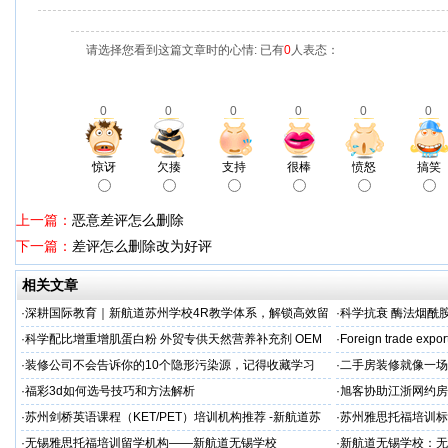
请选择您看到这篇文章时的心情: 已有
0
人表态：
0
0
0
0
0
0
惊讶
欠揍
支持
很棒
愤怒
搞笑
上一篇：
恶意差评怎么删除
下一篇：
差评怎么删除改为好评
相关文章
·
深耕国际教育｜新航道苏州学校4R教学体系，解锁高效留
·
科学抗衰 酶法烟酰胺
学备考之路
M/ODM定制
·
科学配比增重增肌蛋白粉 外贸专供天然营养补充剂 OEM
·
Foreign trade expor
源头定制
·
装修公司不会告诉你的10个隐形污染源，记得收藏学习
·
二手房装修就像一场
糟心！看完这篇再开
·
福彩3d如何选号技巧和方法解析
·
旭客协助江浙网约房
标杆
·
苏州剑桥英语课程（KET/PET）培训机构推荐 -新航道苏
·
苏州雅思托福培训标
州学校
率领先
·
无锡雅思托福培训留学机构——新航道无锡学校
·
新航道无锡学校：无