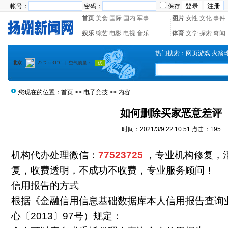
帐号：
密码：
保存
首页
美食
国际
国内
军事
图片
女性
文化
事件
娱乐
综艺
电影
电视
音乐
体育
文学
探索
奇闻
热门搜索：
网页游戏
火箭
您现在的位置：
首页
>>
电子竞技
>> 内容
如何删除买家恶意差评
时间：2021/3/9 22:10:51 点击：
195
机构代办处理微信：
77523725
，专业机构修复，
复，收费透明，不成功不收费，专业服务顾问！
信用报告的方式
根据《金融信用信息基础数据库本人信用报告查询
心〔2013〕97号）规定：