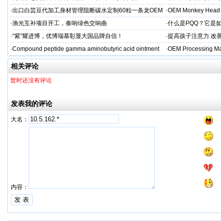
·
出口白芸豆代加工身材管理阻断碳水定制60粒一条龙OEM
·
OEM Monkey Head 
贴牌
aps
·
渔光互补项目开工，奏响绿色交响曲
·
什么是PQQ？它是
·
“紫”耀进博，优博瑞慕彰显大国品牌自信！
·
提高孩子注意力 改善
·
Compound peptide gamma aminobutyric acid ointment
·
OEM Processing Man
相关评论
暂时还没有评论
发表我的评论
大名：
内容：