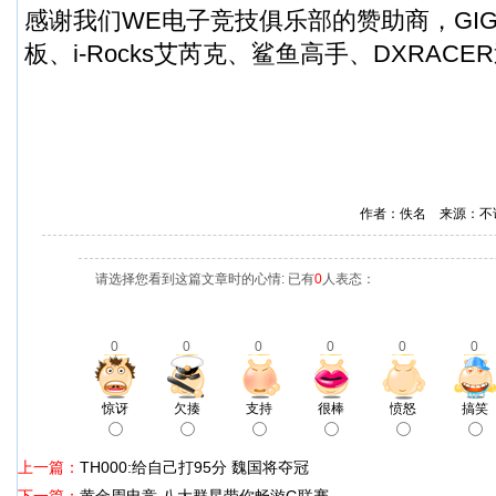
感谢我们WE电子竞技俱乐部的赞助商，GIG
板
、i-Rocks艾芮克、鲨鱼高手、DXRAC
作者：佚名 来源：不
请选择您看到这篇文章时的心情: 已有
0
人表态：
0
0
0
0
0
0
惊讶
欠揍
支持
很棒
愤怒
搞笑
上一篇：
TH000:给自己打95分 魏国将夺冠