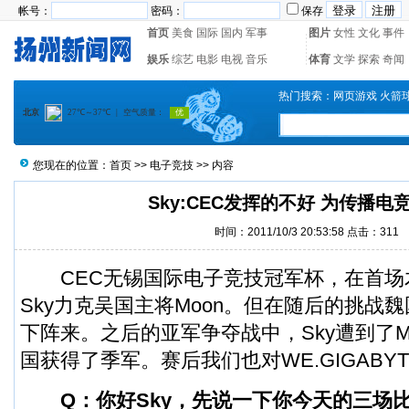
帐号：
密码：
保存
首页
美食
国际
国内
军事
图片
女性
文化
事件
娱乐
综艺
电影
电视
音乐
体育
文学
探索
奇闻
热门搜索：
网页游戏
火箭
您现在的位置：
首页
>>
电子竞技
>> 内容
Sky:CEC发挥的不好 为传播电
时间：2011/10/3 20:53:58 点击：
311
CEC无锡国际
电子竞技
冠军杯，在首场
Sky力克吴国主将Moon。但在随后的挑战魏国
下阵来。之后的亚军争夺战中，Sky遭到了M
国获得了季军。赛后我们也对WE.GIGABYT
Q：你好Sky，先说一下你今天的三场