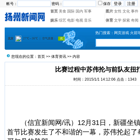
帐号：
密码：
保存
首页
美食
国际
国内
军事
图片
女性
文化
事件
娱乐
综艺
电影
电视
音乐
体育
文学
探索
奇闻
热门搜索：
网页游戏
火箭
您现在的位置：
首页
>>
体育资讯
>> 内容
比赛过程中苏伟抡与前队友扭
时间：2015/1/1 14:12:06 点击：
1343
（
信宜新闻
网/讯）12月31日，新疆
首节比赛发生了不和谐的一幕，苏伟抡起了