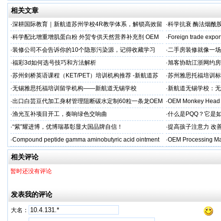
相关文章
·
深耕国际教育｜新航道苏州学校4R教学体系，解锁高效留
·
科学抗衰 酶法烟酰胺
学备考之路
M/ODM定制
·
科学配比增重增肌蛋白粉 外贸专供天然营养补充剂 OEM
·
Foreign trade expor
源头定制
·
装修公司不会告诉你的10个隐形污染源，记得收藏学习
·
二手房装修就像一场
糟心！看完这篇再开
·
福彩3d如何选号技巧和方法解析
·
旭客协助江浙网约房
标杆
·
苏州剑桥英语课程（KET/PET）培训机构推荐 -新航道苏
·
苏州雅思托福培训标
州学校
率领先
·
无锡雅思托福培训留学机构——新航道无锡学校
·
新航道无锡学校：无
·
出口白芸豆代加工身材管理阻断碳水定制60粒一条龙OEM
·
OEM Monkey Head 
贴牌
aps
·
渔光互补项目开工，奏响绿色交响曲
·
什么是PQQ？它是
·
“紫”耀进博，优博瑞慕彰显大国品牌自信！
·
提高孩子注意力 改善
·
Compound peptide gamma aminobutyric acid ointment
·
OEM Processing Man
相关评论
暂时还没有评论
发表我的评论
大名：