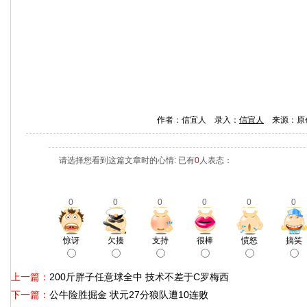
作者：信宜人 录入：
信宜人
来源：原
请选择您看到这篇文章时的心情: 已有
0
人表态：
0
0
0
0
0
0
惊讶
欠揍
支持
很棒
愤怒
搞笑
上一篇：
200斤胖子任意球全中 技术不差于C罗梅西
下一篇：
公牛险胜掘金 状元27分狼队遭10连败