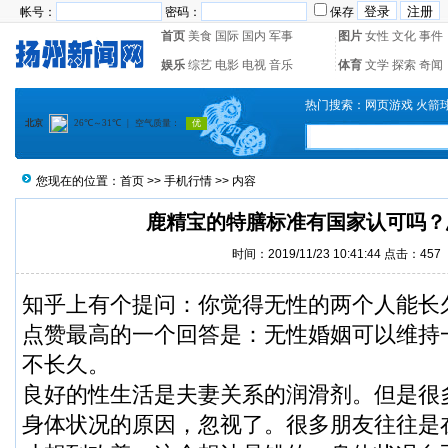
帐号：
密码：
保存
首页
美食
国际
国内
军事
图片
女性
文化
事件
娱乐
综艺
电影
电视
音乐
体育
文学
探索
奇闻
热门搜索：
网页游戏
火箭
您现在的位置：
首页
>>
手机行情
>> 内容
鹿精宝的特膳标准有国家认可吗？
时间：2019/11/23 10:41:44 点击：
457
知乎上有个提问：你觉得无性的两个人能长
点赞最高的一个回答是：无性婚姻可以维持
不长久。
良好的性生活是夫妻关系的润滑剂。但是很
身体状况的原因，忽视了。很多朋友往往是