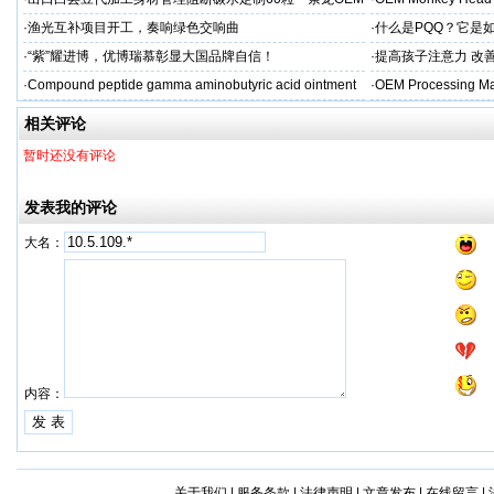
贴牌
aps
·
渔光互补项目开工，奏响绿色交响曲
·
什么是PQQ？它是
·
“紫”耀进博，优博瑞慕彰显大国品牌自信！
·
提高孩子注意力 改善
·
Compound peptide gamma aminobutyric acid ointment
·
OEM Processing Man
相关评论
暂时还没有评论
发表我的评论
大名：
内容：
关于我们
|
服务条款
|
法律声明
|
文章发布
|
在线留言
|