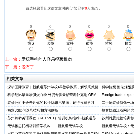
请选择您看到这篇文章时的心情: 已有
0
人表态：
0
0
0
0
0
0
惊讶
欠揍
支持
很棒
愤怒
搞笑
上一篇：
爱玩手机的人容易得颈椎病
下一篇：没有了
相关文章
·
深耕国际教育｜新航道苏州学校4R教学体系，解锁高效留
·
科学抗衰 酶法烟酰胺
学备考之路
M/ODM定制
·
科学配比增重增肌蛋白粉 外贸专供天然营养补充剂 OEM
·
Foreign trade expor
源头定制
·
装修公司不会告诉你的10个隐形污染源，记得收藏学习
·
二手房装修就像一场
糟心！看完这篇再开
·
福彩3d如何选号技巧和方法解析
·
旭客协助江浙网约房
标杆
·
苏州剑桥英语课程（KET/PET）培训机构推荐 -新航道苏
·
苏州雅思托福培训标
州学校
率领先
·
无锡雅思托福培训留学机构——新航道无锡学校
·
新航道无锡学校：无
·
出口白芸豆代加工身材管理阻断碳水定制60粒一条龙OEM
·
OEM Monkey Head 