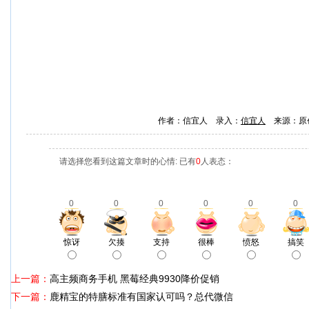
作者：信宜人 录入：
信宜人
来源：原
请选择您看到这篇文章时的心情: 已有
0
人表态：
0
0
0
0
0
0
惊讶
欠揍
支持
很棒
愤怒
搞笑
上一篇：
高主频商务手机 黑莓经典9930降价促销
下一篇：
鹿精宝的特膳标准有国家认可吗？总代微信