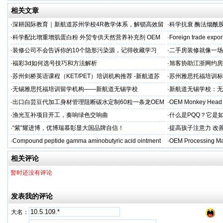
相关文章
·
深耕国际教育｜新航道苏州学校4R教学体系，解锁高效留
·
科学抗衰 酶法烟酰胺
学备考之路
M/ODM定制
·
科学配比增重增肌蛋白粉 外贸专供天然营养补充剂 OEM
·
Foreign trade expor
源头定制
·
装修公司不会告诉你的10个隐形污染源，记得收藏学习
·
二手房装修就像一场
糟心！看完这篇再开
·
福彩3d如何选号技巧和方法解析
·
旭客协助江浙网约房
标杆
·
苏州剑桥英语课程（KET/PET）培训机构推荐 -新航道苏
·
苏州雅思托福培训标
州学校
率领先
·
无锡雅思托福培训留学机构——新航道无锡学校
·
新航道无锡学校：无
·
出口白芸豆代加工身材管理阻断碳水定制60粒一条龙OEM
·
OEM Monkey Head 
贴牌
aps
·
渔光互补项目开工，奏响绿色交响曲
·
什么是PQQ？它是
·
“紫”耀进博，优博瑞慕彰显大国品牌自信！
·
提高孩子注意力 改善
·
Compound peptide gamma aminobutyric acid ointment
·
OEM Processing Man
相关评论
暂时还没有评论
发表我的评论
大名：