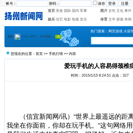
帐号：
密码：
保存
首页
美食
国际
国内
军事
图片
女性
文化
事件
娱乐
综艺
电影
电视
音乐
体育
文学
探索
奇闻
热门搜索：
网页游戏
火箭
您现在的位置：
首页
>>
手机行情
>> 内容
爱玩手机的人容易得颈椎
时间：2015/1/15 8:24:51 点击：
327
（
信宜新闻
网/讯）“世界上最遥远的距
我坐在你面前，你却在玩手机。”这句网络