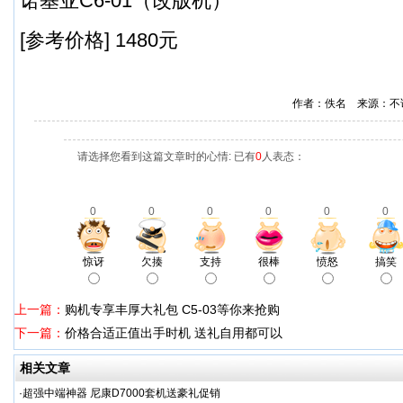
诺基亚C6-01（改版机）
[参考价格] 1480元
作者：佚名 来源：不
请选择您看到这篇文章时的心情: 已有
0
人表态：
0
0
0
0
0
0
惊讶
欠揍
支持
很棒
愤怒
搞笑
上一篇：
购机专享丰厚大礼包 C5-03等你来抢购
下一篇：
价格合适正值出手时机 送礼自用都可以
相关文章
·
超强中端神器 尼康D7000套机送豪礼促销