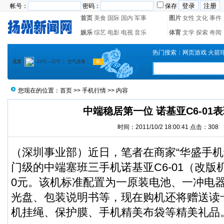
帐号：
密码：
保存
首页
美食
国际
国内
军事
图片
女性
文化
事件
娱乐
综艺
电影
电视
音乐
体育
文学
探索
奇闻
热门搜索：
网页游戏
火箭
您现在的位置：
首页
>>
手机行情
>> 内容
中端稳居第一位 诺基亚C6-01
时间：2011/10/2 18:00:41 点击：
308
（深圳事业部）近日，笔者在商家“华盛手机
门级的中端塞班三手机诺基亚C6-01（改版
0元。该机标准配置为一原装电池、一冲电
光盘、包装说明书等，现在购机还将赠送读
机挂绳、保护膜、手机精美布袋等精美礼品