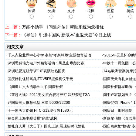
惊讶
欠揍
支持
很棒
愤怒
搞笑
上一篇：
万能小助手 《问道外传》帮助系统为您排忧
下一篇：
《寻仙》引爆中国风 新版本“重返天庭”今日上线
相关文章
·
千人齐聚北界中心小学 参加“孝亲尊师”主题教育活动
·
“2015年元旦怀乡
·
深圳思科瑞光电户外精彩活动：凤凰山攀爬比赛
·
中铁十一局集团一公
·
深圳明思克航母“歼10”表演映热国庆
·
14名欧洲警察骑摩
·
国庆赠礼促销 唯彩TDV5F5摄像机仅千元
·
国庆天天有礼来就送
·
《问道》六大活动Hold住国庆长假
·
国庆长假群星助阵 
·
《穿越火线》2011男女混合赛将开打 决战梦想TGA
·
阁中谁家颜如玉？《
·
迎国庆潮人推荐机型 三星I9000仅2200
·
国庆促销 iPhone4
·
十一国庆大促销 HTC G13现仅售1580元
·
国庆日，那时那刻
·
黄金周上海电视荧屏“穿越”成风
·
斯皮尔伯格《泰若星
·
婚礼真人秀《大日子》国庆上演 展现新时代婚礼
·
国庆商家忙“抢钱” 