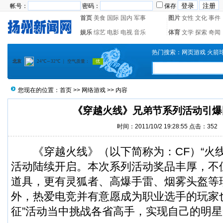
帐号：
密码：
保存
首页
美食
国际
国内
军事
图片
女性
文化
事件
娱乐
综艺
电影
电视
音乐
体育
文学
探索
奇闻
热门搜索：
网页游戏
火箭
您现在的位置：
首页
>>
网络游戏
>> 内容
《穿越火线》兄弟节系列活动引爆
时间：2011/10/2 19:28:55 点击：
352
《穿越火线》（以下简称为：CF）“火线
活动陆续开启。本次系列活动奖品丰厚，不但有
道具，更有灵狐者、高爆手雷、烟雾头盔等
外，热爱电竞并有意愿成为职业选手的玩家
征”活动当中挑战各省高手，实现自己的明