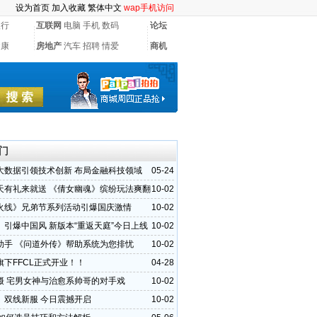
设为首页
加入收藏
繁体中文
wap手机访问
银行
互联网
电脑
手机
数码
论坛
健康
房地产
汽车
招聘
情爱
商机
门
大数据引领技术创新 布局金融科技领域
05-24
天有礼来就送 《倩女幽魂》缤纷玩法爽翻
10-02
火线》兄弟节系列活动引爆国庆激情
10-02
》引爆中国风 新版本“重返天庭”今日上线
10-02
助手 《问道外传》帮助系统为您排忧
10-02
旗下FFCL正式开业！！
04-28
摄 宅男女神与治愈系帅哥的对手戏
10-02
》双线新服 今日震撼开启
10-02