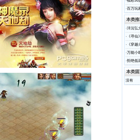
·
福彩3
·
百万玩
本类推
·
沣沅弘
·
《寻仙
·
《穿越
·
万能小
·
拒绝低
本类固
没有