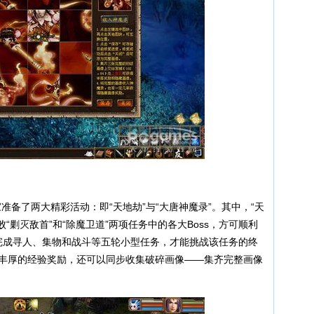
了两大精彩活动：即“天地劫”与“大唐神魔录”。其中，“天
败“剿灭敌首”和“除魔卫道”两项任务中的各大Boss，方可顺利
家完成寻人、集物和战斗等五轮小型任务，才能挑战该任务的终
得丰厚的经验奖励，还可以同步收集破碎画像——集齐完整画像