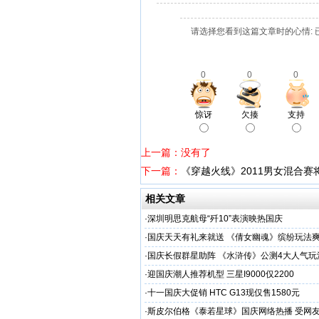
请选择您看到这篇文章时的心情: 
0
0
0
惊讶
欠揍
支持
上一篇：没有了
下一篇：
《穿越火线》2011男女混合赛
相关文章
·
深圳明思克航母“歼10”表演映热国庆
·
国庆天天有礼来就送 《倩女幽魂》缤纷玩法
·
国庆长假群星助阵 《水浒传》公测4大人气玩
·
迎国庆潮人推荐机型 三星I9000仅2200
·
十一国庆大促销 HTC G13现仅售1580元
·
斯皮尔伯格《泰若星球》国庆网络热播 受网