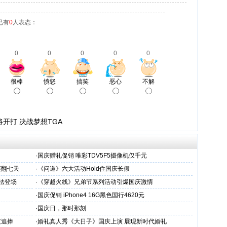
已有
0
人表态：
0
0
0
0
0
很棒
愤怒
搞笑
恶心
不解
将开打 决战梦想TGA
·
国庆赠礼促销 唯彩TDV5F5摄像机仅千元
爽翻七天
·
《问道》六大活动Hold住国庆长假
法登场
·
《穿越火线》兄弟节系列活动引爆国庆激情
·
国庆促销 iPhone4 16G黑色国行4620元
·
国庆日，那时那刻
友追捧
·
婚礼真人秀《大日子》国庆上演 展现新时代婚礼