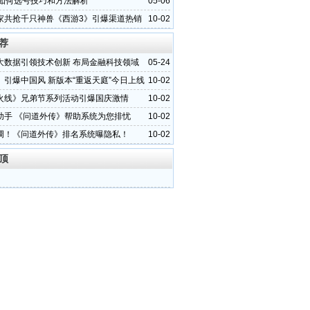
d如何选号技巧和方法解析
05-06
家共抢千只神兽《西游3》引爆渠道热销
10-02
荐
大数据引领技术创新 布局金融科技领域
05-24
》引爆中国风 新版本“重返天庭”今日上线
10-02
火线》兄弟节系列活动引爆国庆激情
10-02
助手 《问道外传》帮助系统为您排忧
10-02
调！《问道外传》排名系统曝隐私！
10-02
顶