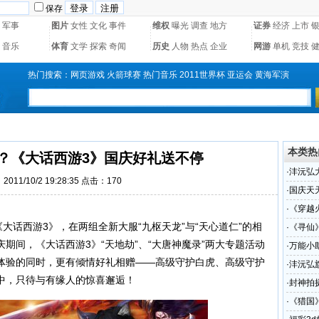
保存
军事
图片
女性
文化
事件
维权
曝光
调查
地方
证券
经济
上市
音乐
体育
文学
探索
奇闻
历史
人物
热点
企业
网游
单机
竞技
热门搜索：
网页游戏
火箭球赛
热门音乐
2011世界杯
亚运会
黄海军演
本类热
？《大话西游3》国庆好礼送不停
·
沣沅弘
011/10/2 19:28:35 点击：
170
·
国庆天
七天
·
《穿越
话西游3》，在两组全新大服“九枢天龙”与“天心道仁”的相
·
《寻仙
期间，《大话西游3》“天地劫”、“大唐神魔录”两大专题活动
·
万能小
体验的同时，更有倾情好礼相赠——高级守护白虎、高级守护
·
沣沅弘
中，只待与有缘人的惊喜邂逅！
·
封神拍
·
《猎国