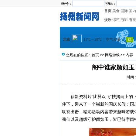
帐号：
密码：
首页
美食
国际
国内
娱乐
综艺
电影
电视
您现在的位置：
首页
>>
网络游戏
>> 内容
阁中谁家颜如玉
时间：2
藉新资料片“比翼双飞”扶摇而上的《大
伴下，迎来了一个崭新的国庆长假：国庆
联袂出击，精彩活动内容带来趣味游戏
菊仙以及超级守护颜如玉，皆已待字闺