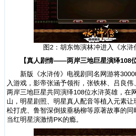
图2：胡东饰演林冲进入《水浒
【真人剧情——两岸三地巨星演绎108
新版《水浒传》电视剧同名网游将3000
入游戏，影帝张涵予领衔，张铁林、吕良伟
两岸三地巨星共同演绎108位水浒英雄，在
山，明星剧照、明星真人配音等植入元素让
松打虎、鲁智深倒拔垂杨柳等原著故事的同时
当红明星演激情PK的瘾。