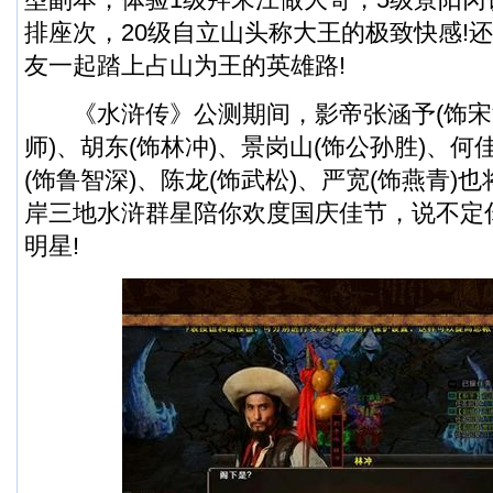
排座次，20级自立山头称大王的极致快感!
友一起踏上占山为王的英雄路!
《水浒传》公测期间，影帝张涵予(饰宋江
师)、胡东(饰林冲)、景岗山(饰公孙胜)、何
(饰鲁智深)、陈龙(饰武松)、严宽(饰燕青)
岸三地水浒群星陪你欢度国庆佳节，说不定
明星!