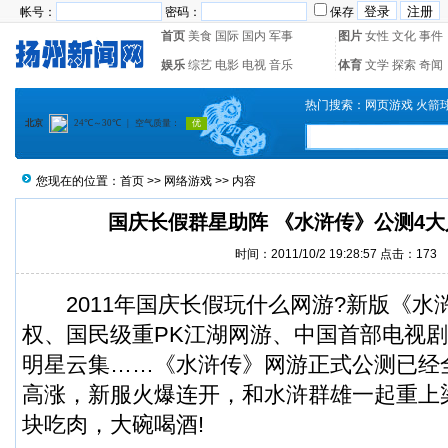
帐号：
密码：
保存
首页
美食
国际
国内
军事
图片
女性
文化
事件
娱乐
综艺
电影
电视
音乐
体育
文学
探索
奇闻
热门搜索：
网页游戏
火箭
您现在的位置：
首页
>>
网络游戏
>> 内容
国庆长假群星助阵 《水浒传》公测4
时间：2011/10/2 19:28:57 点击：
173
2011年国庆长假玩什么网游?新版《水
权、国民级重PK江湖网游、中国首部电视
明星云集……《水浒传》网游正式公测已经
高涨，新服火爆连开，和水浒群雄一起重上
块吃肉，大碗喝酒!