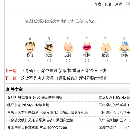
作者：佚名 来源：不
请选择您看到这篇文章时的心情: 已有
0
人表态：
0
0
0
0
0
0
惊讶
欠揍
支持
很棒
愤怒
搞笑
上一篇：
《寻仙》引爆中国风 新版本“重返天庭”今日上线
下一篇：
这货不是功夫熊猫 《月影传说》新体型隐士曝光
相关文章
·
深圳明思克航母“歼10”表演映热国庆
·
嘿豆创意T恤Style
·
嘿豆创意T恤Style 炽热登场
·
国庆赠礼促销 唯彩T
·
国庆天天有礼来就送 《倩女幽魂》缤纷玩法爽翻七天
·
《问道》六大活动Ho
·
《穿越火线》兄弟节系列活动引爆国庆激情
·
阁中谁家颜如玉？《
·
迎国庆潮人推荐机型 三星I9000仅2200
·
国庆促销 iPhone4