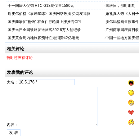
·
十一国庆大促销 HTC G13现仅售1580元
·
国庆日，那时那刻
·
斯皮尔伯格《泰若星球》国庆网络热播 受网友追捧
·
婚礼真人秀《大日子
·
国庆商家忙“抢钱” 衣食住行轮番上涨推高CPI
·
沃尔玛猪肉售假事件
·
国庆当日全国铁路发送旅客892.8万人创纪录
·
广州商家国庆首日收1
·
国庆黄金周内地旅客预计在港消费42亿港元
·
中国一些地方国庆假
相关评论
暂时还没有评论
发表我的评论
大名：
内容：