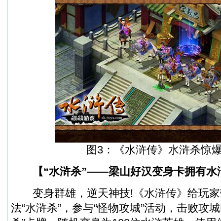
图3：《水浒传》水浒杀惊
【“水浒杀”——梁山好汉变身卡拥有水
变身群雄，逆天神技!《水浒传》给玩家
法“水浒杀”，参与“怪物攻城”活动，击败攻城B