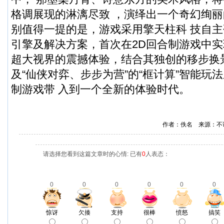
格调展现的淋漓尽致 ，演绎出一个奇幻绚
别值得一提的是，游戏采用擎天柱科 技自主研
引擎及解决方案，首次在2D回合制游戏中实现 1
超大视界的震撼体验，结合其独创的移步换
及“仙侠对弈、步步为营”的“框计算”智能玩
制游戏带 入到一个全新的体验时代。
作者：佚名 来源：不
请选择您看到这篇文章时的心情: 已有
0
人表态：
0
0
0
0
0
0
惊讶
欠揍
支持
很棒
愤怒
搞笑