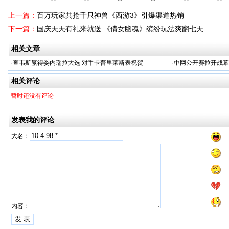
上一篇：
百万玩家共抢千只神兽《西游3》引爆渠道热销
下一篇：
国庆天天有礼来就送 《倩女幽魂》缤纷玩法爽翻七天
相关文章
·
查韦斯赢得委内瑞拉大选 对手卡普里莱斯表祝贺
·
中网公开赛拉开战幕
相关评论
暂时还没有评论
发表我的评论
大名：
内容：