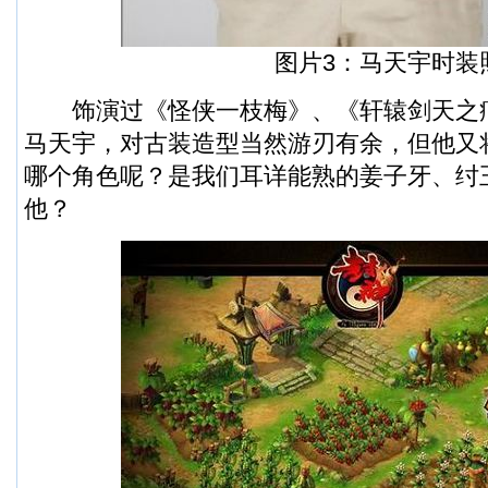
图片3：马天宇时装
饰演过《怪侠一枝梅》、《轩辕剑天之
马天宇，对古装造型当然游刃有余，但他又
哪个角色呢？是我们耳详能熟的姜子牙、纣
他？