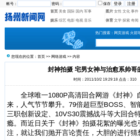
帐号：
密码：
保存
首页
美食
国际
国内
军事
图片
女性
文化
事件
娱乐
综艺
电影
电视
音乐
体育
文学
探索
奇闻
热门搜索：
网页游戏
火箭
您现在的位置：
首页
>>
网络游戏
>> 内容
封神拍摄 宅男女神与治愈系帅哥
时间：2011/10/2 19:29:18 点击：
310
全球唯一1080P高清回合网游《封神》
来，人气节节攀升。79倍超巨型BOSS、
三职创新设定、10VS30震撼战斗等大回合
瘾。而近日关于《封神》拍摄花絮的曝光也
注，就让我们抛开言论责任，大胆的进行猜