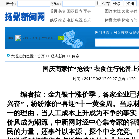
帐号：
密码：
保存
首页
美食
国际
国内
军事
图片
女性
文化
事件
娱乐
综艺
电影
电视
音乐
体育
文学
探索
奇闻
热门搜索：
网页游戏
火箭
您现在的位置：
首页
>>
经济新闻
>> 内容
国庆商家忙“抢钱” 衣食住行轮番上
时间：2011/10/2 17:09:07 点击：
179
编者按：金九银十涨价季，各家企业已
兴奋”，纷纷涨价“喜迎”十一黄金周。当原
一的理由，当人工成本上升成为不争的事实，
价风成为潮流，中新网财经中心集专家的智
民的力量，还事件以本源，探个中之究竟。