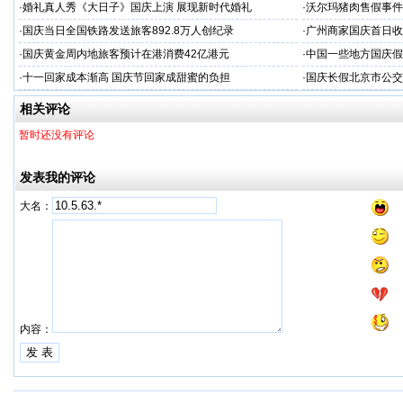
·
婚礼真人秀《大日子》国庆上演 展现新时代婚礼
·
沃尔玛猪肉售假事件
·
国庆当日全国铁路发送旅客892.8万人创纪录
·
广州商家国庆首日收1
·
国庆黄金周内地旅客预计在港消费42亿港元
·
中国一些地方国庆假
·
十一回家成本渐高 国庆节回家成甜蜜的负担
·
国庆长假北京市公交
相关评论
暂时还没有评论
发表我的评论
大名：
内容：