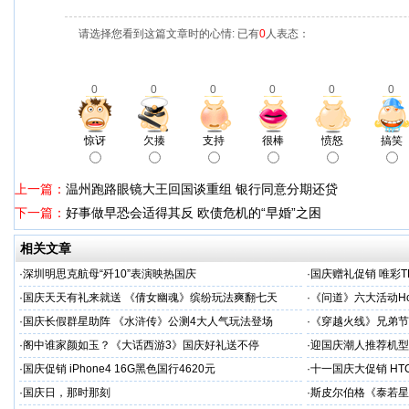
请选择您看到这篇文章时的心情: 已有
0
人表态：
0
0
0
0
0
0
惊讶
欠揍
支持
很棒
愤怒
搞笑
上一篇：
温州跑路眼镜大王回国谈重组 银行同意分期还贷
下一篇：
好事做早恐会适得其反 欧债危机的“早婚”之困
相关文章
·
深圳明思克航母“歼10”表演映热国庆
·
国庆赠礼促销 唯彩T
·
国庆天天有礼来就送 《倩女幽魂》缤纷玩法爽翻七天
·
《问道》六大活动Ho
·
国庆长假群星助阵 《水浒传》公测4大人气玩法登场
·
《穿越火线》兄弟节
·
阁中谁家颜如玉？《大话西游3》国庆好礼送不停
·
迎国庆潮人推荐机型 三
·
国庆促销 iPhone4 16G黑色国行4620元
·
十一国庆大促销 HTC
·
国庆日，那时那刻
·
斯皮尔伯格《泰若星