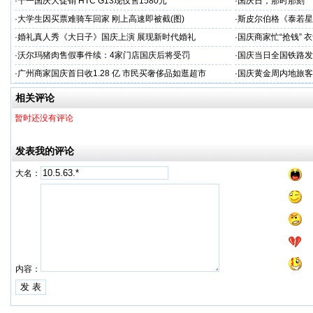
·
十一国庆大促销 HTC G13现仅售1580元
·
国庆日，那时那刻
·
大学生因买票难骑车回家 刚上高速即被截(图)
·
斯皮尔伯格《泰若星
·
婚礼真人秀《大日子》国庆上演 展现新时代婚礼
·
国庆商家忙“抢钱” 
·
沃尔玛猪肉售假事件续：4家门店国庆后将受罚
·
国庆当日全国铁路发送
·
广州商家国庆首日收1.28 亿 市民买奢侈品如逛超市
·
国庆黄金周内地旅客
相关评论
暂时还没有评论
发表我的评论
大名：
内容：