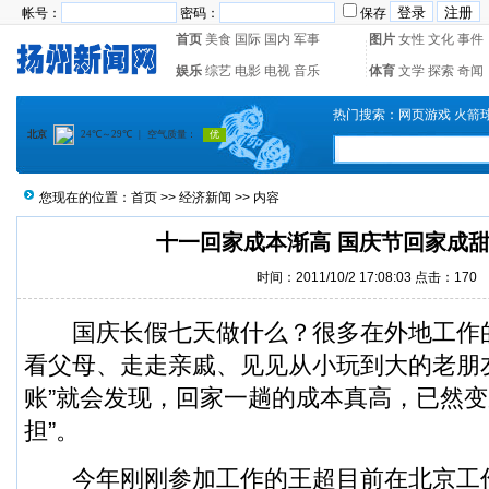
帐号：
密码：
保存
首页
美食
国际
国内
军事
图片
女性
文化
事件
娱乐
综艺
电影
电视
音乐
体育
文学
探索
奇闻
热门搜索：
网页游戏
火箭
您现在的位置：
首页
>>
经济新闻
>> 内容
十一回家成本渐高 国庆节回家成
时间：2011/10/2 17:08:03 点击：
170
国庆长假七天做什么？很多在外地工作
看父母、走走亲戚、见见从小玩到大的老朋
账”就会发现，回家一趟的成本真高，已然变
担”。
今年刚刚参加工作的王超目前在北京工作