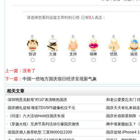
请选择您看到这篇文章时的心情: 已有
0
人表态：
0
0
0
0
0
0
惊讶
欠揍
支持
很棒
愤怒
搞笑
上一篇：没有了
下一篇：
中国一些地方国庆假日经济呈现新气象
相关文章
·
深圳明思克航母“歼10”表演映热国庆
·
和老公爱爱忘关门 
·
国庆赠礼促销 唯彩TDV5F5摄像机仅千元
·
国庆天天有礼来就送
·
《问道》六大活动Hold住国庆长假
·
国庆长假群星助阵 
·
《穿越火线》兄弟节系列活动引爆国庆激情
·
阁中谁家颜如玉？《
·
迎国庆潮人推荐机型 三星I9000仅2200
·
国庆促销 iPhone4