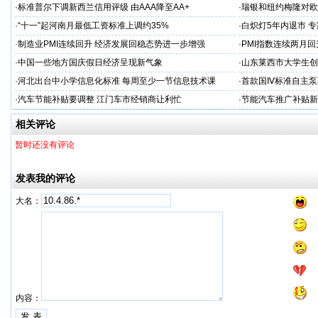
·
标准普尔下调新西兰信用评级 由AAA降至AA+
·
瑞银和纽约梅隆对欧
·
“十一”起河南月最低工资标准上调约35%
·
白炽灯5年内退市 
·
制造业PMI连续回升 经济发展回稳态势进一步增强
·
PMI指数连续两月
·
中国一些地方国庆假日经济呈现新气象
·
山东莱西市大学生创
·
河北出台中小学信息化标准 每周至少一节信息技术课
·
首款国Ⅳ标准自主泵
·
汽车节能补贴要调整 江门车市经销商让利忙
·
节能汽车推广补贴新
相关评论
暂时还没有评论
发表我的评论
大名：
内容：