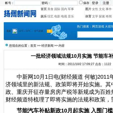
帐号：
密码：
保存
首页
美食
国际
国内
军事
图片
女性
文化
事件
娱乐
综艺
电影
电视
音乐
体育
文学
探索
奇闻
热门搜索：
网页游戏
火箭
您现在的位置：
首页
>>
经济新闻
>> 内容
一批经济领域法规10月实施 节能车
时间：2011/10/2 17:09:27 点击：
1122
中新网10月1日电(财经频道 何敏)2011
济领域里的新法规、政策即将开始实施。其
政、重庆开征存量房房产税等新规成为百姓
财经频道特梳理了即将实施的法规和政策，
节能汽车补贴新政10月起实施 入围门槛