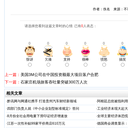
作者：佚名 来源：不
请选择您看到这篇文章时的心情: 已有
0
人表态：
0
0
0
0
0
0
惊讶
欠揍
支持
很棒
愤怒
搞笑
上一篇：
美国3M公司在中国投资额最大项目落户合肥
下一篇：
石家庄机场旅客吞吐量突破300万人次
相关文章
·
黔讯网与网通社携手 打造贵州汽车财经新领域
·
阿根廷总统被指利用
·
四部门负责人就《中小企业划型标准规定》答问
·
工业经济未现大起大落
·
8月份全社会用电量下滑印证经济增速放
·
全球主要经济体恐慌
·
江苏一次性补贴99家平价商店610万元
·
德国商会调查显示：