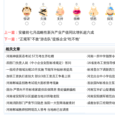
0
0
0
0
0
0
惊讶
欠揍
支持
很棒
愤怒
搞笑
上一篇：
安徽前七月战略性新兴产业产值同比增长超六成
下一篇：
“正规军”不敌“游击队”提炼企业“吃不饱”
相关文章
·
河南神级英语考试 57万考生齐吐槽
·
河南一所中学颁禁令
·
四部门负责人就《中小企业划型标准规定》答问
·
16省发布工资指导
·
一批经济领域法规10月实施 节能车补贴标准提高
·
标准普尔下调新西兰信
·
加班工资执行差别大 部分3倍工资员工争着上班
·
河北出台中小学信息
·
河南郸城县招教考试现大面积替考现象
·
首款国Ⅳ标准自主泵
·
国办:严禁向不符标准家庭供应保障房 查处骗购骗租
·
河南宝丰矿山疑遭贱
·
河南省安阳军分区援建当地10所敬老院
·
河南安阳拥军模范自
·
河南消防部门严查节日隐患 洛阳一大型商场被查封
·
成都女职工经期劳动
·
河南郸城教师招聘现百人替考 当地称已在调查