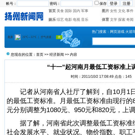
帐号：
密码：
保存
首页
美食
国际
国内
军事
图片
女性
文化
事件
娱乐
综艺
电影
电视
音乐
体育
文学
探索
奇闻
热门搜索：
网页游戏
火箭
您现在的位置：
首页
>>
经济新闻
>> 内容
“十一”起河南月最低工资标准上调
时间：2011/10/2 17:08:49 点击：
145
记者从河南省人社厅了解到，自10月1
的最低工资标准。月最低工资标准由现行的800
元分别调整为1080元、950元和820元，上
据了解，河南省此次调整最低工资标准
社会发展水平、就业状况、物价指数、职工