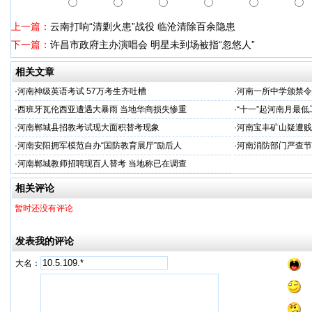
上一篇：
云南打响“清剿火患”战役 临沧清除百余隐患
下一篇：
许昌市政府主办演唱会 明星未到场被指“忽悠人”
相关文章
·
河南神级英语考试 57万考生齐吐槽
·
河南一所中学颁禁令
·
西班牙瓦伦西亚遭遇大暴雨 当地华商损失惨重
·
“十一”起河南月最低
·
河南郸城县招教考试现大面积替考现象
·
河南宝丰矿山疑遭贱
·
河南安阳拥军模范自办“国防教育展厅”励后人
·
河南消防部门严查节
·
河南郸城教师招聘现百人替考 当地称已在调查
相关评论
暂时还没有评论
发表我的评论
大名：