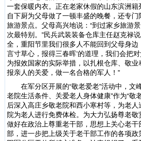
一套保暖内衣。正在老家休假的山东滨洲籍
自下厨为父母做了一顿丰盛的晚餐，还专门
旅游景点。父母高兴地说：“到过家乡旅游
次最特别。”民兵武装装备仓库主任赵克禄说
全，重阳节里我们很多人不能回到父母身边
言寸草心，报得三春晖’的道理，我们会把
为报效国家的实际举措，以扎根仓库、敬业
报亲人的关爱，做一名合格的军人！”
在军分区开展的“敬老爱老”活动中，文峰
老院生活条件、关爱老人身体健康”作为“敬
后深入高庄乡敬老院和西小寒村等，为老人
院为老人进行免费体检。为大力弘扬尊老敬
做好在政治上尊重老干部，思想上关心老干
部，进一步把上级关于老干部工作的各项政