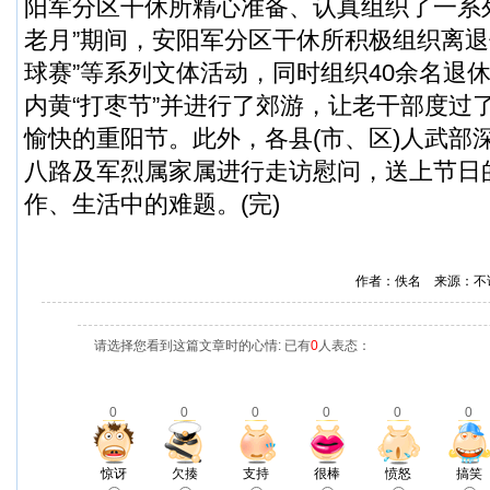
阳军分区干休所精心准备、认真组织了一系列
老月”期间，安阳军分区干休所积极组织离退
球赛”等系列文体活动，同时组织40余名退
内黄“打枣节”并进行了郊游，让老干部度过
愉快的重阳节。此外，各县(市、区)人武部
八路及军烈属家属进行走访慰问，送上节日
作、生活中的难题。(完)
作者：佚名 来源：不
请选择您看到这篇文章时的心情: 已有
0
人表态：
0
0
0
0
0
0
惊讶
欠揍
支持
很棒
愤怒
搞笑