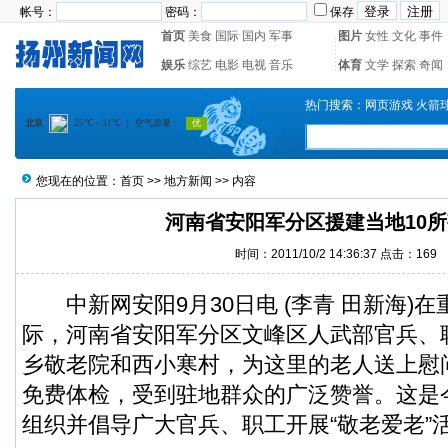
帐号：
密码：
保存
首页
美食
国际
国内
军事
图片
女性
文化
事件
娱乐
综艺
电影
电视
音乐
体育
文学
探索
奇闻
热门搜索：
网页游戏
火箭
您现在的位置：
首页
>>
地方新闻
>> 内容
河南省安阳军分区援建当地10
时间：2011/10/2 14:36:37 点击：
169
中新网安阳9月30日电 (李青 田新海)
际，河南省安阳军分区文峰区人武部官兵、
乡敬老院和西小寒村，为这里的老人送上慰
免费体检，受到驻地群众的广泛赞誉。这是
组织并倡导广大官兵、职工开展“敬老爱老”