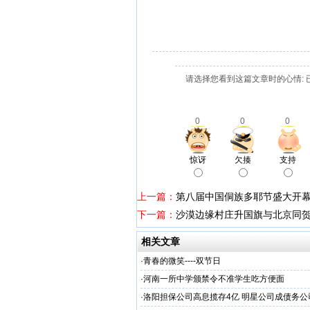
请选择您看到这篇文章时的心情: 
0
0
0
惊讶
欠揍
支持
上一篇：
第八届中国侗族多耶节盛大开幕
下一篇：
沙漠边缘村庄升国旗与北京同贺
相关文章
·
青春的微笑----双节日
·
河南一所中学颁禁令不准学生吃方便面
·
洛阳担保公司高息揽存4亿 明星公司成债务公