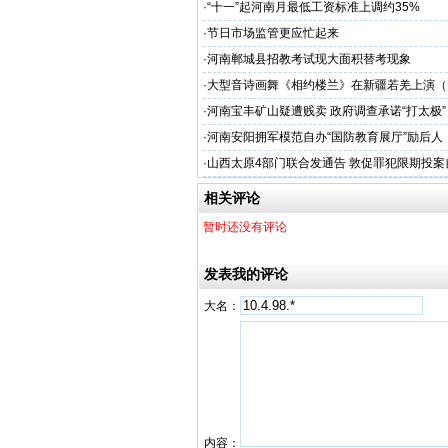
·
“十一”起河南月最低工资标准上调约35%
·
节日市场监管更应忙起来
·
河南郸城县招教考试现大面积替考现象
·
大型音诗画舞《相约楼兰》在新疆若羌上演（
·
河南宝丰矿山疑遭贱卖 政府调查承诺“打太极”
·
河南安阳拥军模范自办“国防教育展厅”励后人
·
山西太原4部门联合发通告 敦促罪犯限期投案
相关评论
暂时还没有评论
发表我的评论
大名：
内容：