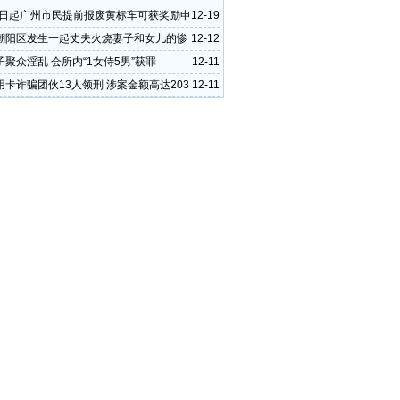
15日起广州市民提前报废黄标车可获奖励申
12-19
潮阳区发生一起丈夫火烧妻子和女儿的惨
12-12
聚众淫乱 会所内“1女侍5男”获罪
12-11
用卡诈骗团伙13人领刑 涉案金额高达203
12-11