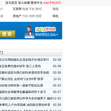
设为首页
加入收藏
繁体中文
wap手机访问
银行
互联网
电脑
手机
数码
论坛
健康
房地产
汽车
招聘
情爱
商机
门
妻汉式周制婚礼在茂名颐天年酒店举行
02-28
福五路摩托撞向轿车 致三人受伤
02-28
英雅街道因为我们的到来显得异常热闹
02-28
聚众淫乱 会所内“1女侍5男”获罪
12-11
朱砂镇古畔村第一届春节联欢比赛
02-23
骗团伙设局赌博包赢骗取村民十多万
02-27
幼儿园已婚老师以怀孕为名诈骗男子 骗得
12-22
迎来摩托入户办理高峰 油四路交警站昨受
02-28