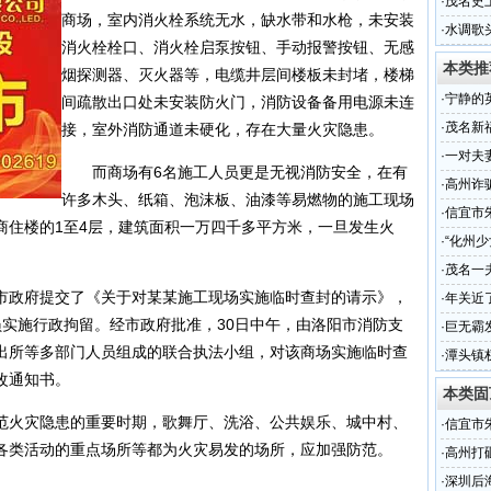
理500辆
·
茂名史
商场，室内消火栓系统无水，缺水带和水枪，未安装
幕式
·
水调歌
消火栓栓口、消火栓启泵按钮、手动报警按钮、无感
本类推
烟探测器、灭火器等，电缆井层间楼板未封堵，楼梯
·
宁静的
间疏散出口处未安装防火门，消防设备备用电源未连
·
茂名新
接，室外消防通道未硬化，存在大量火灾隐患。
·
一对夫
而商场有6名施工人员更是无视消防安全，在有
·
高州诈
许多木头、纸箱、泡沫板、油漆等易燃物的施工现场
·
信宜市
商住楼的1至4层，建筑面积一万四千多平方米，一旦发生火
·
“化州
一年
·
茂名一
政府提交了《关于对某某施工现场实施临时查封的请示》，
淹死
·
年关近
员实施行政拘留。经市政府批准，30日中午，由洛阳市消防支
·
巨无霸
出所等多部门人员组成的联合执法小组，对该商场实施临时查
·
潭头镇
改通知书。
本类固
火灾隐患的重要时期，歌舞厅、洗浴、公共娱乐、城中村、
·
信宜市
各类活动的重点场所等都为火灾易发的场所，应加强防范。
·
高州打
·
深圳后