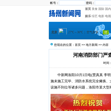
帐号：
密码：
首页
美食
国际
国内
娱乐
综艺
电影
电视
您现在的位置：
首页
>>
地方新闻
>> 内容
河南消防部门严
时间：2
中新网洛阳10月1日电(贾真真 李明
施未施工完毕、消防水系统完全瘫痪、
设施不到位等诸多问题，洛阳市某大型