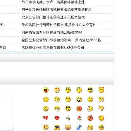
·
节日市场肉类、水产、蔬菜价格整体上涨
·
男子参加教师招聘考试被查出感染艾滋遭拒录
·
北京交管部门预计京承高速今天压力较大
图）
·
千粒洛阳牡丹芍药种子抵京 将搭乘神八太空育种
·
河南省安阳军分区援建当地10所敬老院
·
全国公安交管部门节前整治酒驾 一天内查处3623起
自首
·
洛阳担保公司高息揽存逾4亿 成债务公司