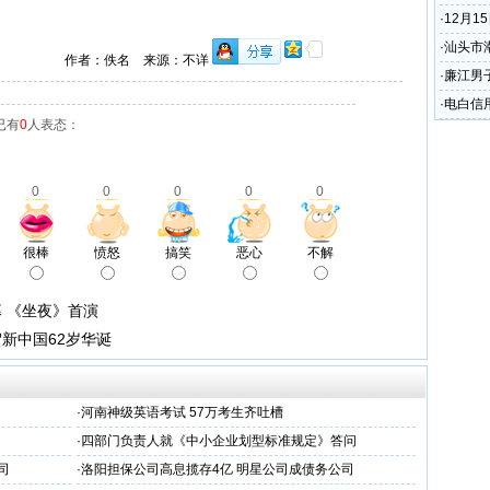
·
12月
请
·
汕头市
作者：佚名 来源：不详
剧
·
廉江男子
·
电白信
已有
0
人表态：
万元
0
0
0
0
0
很棒
愤怒
搞笑
恶心
不解
 《坐夜》首演
新中国62岁华诞
·
河南神级英语考试 57万考生齐吐槽
·
四部门负责人就《中小企业划型标准规定》答问
司
·
洛阳担保公司高息揽存4亿 明星公司成债务公司