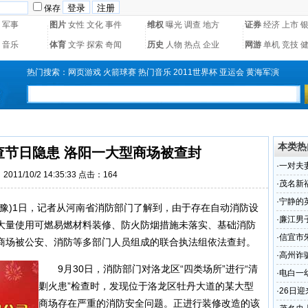
保存
军事
图片
女性
文化
事件
维权
曝光
调查
地方
证券
经济
上市
音乐
体育
文学
探索
奇闻
历史
人物
热点
企业
网游
单机
竞技
热门搜索：
网页游戏
火箭球赛
热门音乐
2011世界杯
亚运会
黄海军演
本类热
查节日隐患 洛阳一大型商场被查封
·
一对夫
011/10/2 14:35:33 点击：
164
·
茂名新
·
宁静的
豫)1日，记者从河南省消防部门了解到，由于存在自动消防设
·
廉江男子
大量使用可燃易燃材料装修、防火防烟措施未落实、基础消防
·
信宜市
商场被公安、消防等多部门人员组成的联合执法组依法查封。
·
高州诈
9月30日，消防部门对洛龙区“四类场所”进行“清
·
电白一
剿火患”检查时，发现位于洛龙区牡丹大道的某大型
几万元
·
26日
商场存在严重的消防安全问题。正进行装修改造的该