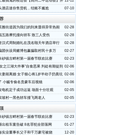
上最搞鬼的校运会【高州二中运动会】开
12-12
头酒店迷你售货机，结账不尴尬
07-10
荐
英雅街道因为我们的到来显得异常热闹
02-28
福五路摩托撞向轿车 致三人受伤
02-28
妻汉式周制婚礼在茂名颐天年酒店举行
02-28
骗团伙设局赌博包赢骗取村民十多万
02-27
朱砂镇古畔村第一届春节联欢比赛
02-23
少女之江湖大件事”自食恶果 判处有期徒刑
02-06
夫妻闹离婚 女子狠心将1岁半幼子扔粪坑
02-06
了 小贼专偷名贵豪车后视镜
02-06
发电机定子成功运返 场面十分壮观
02-05
权坡村一黑色轿车撞飞两老人
02-05
顶
朱砂镇古畔村第一届春节联欢比赛
02-23
砸出租车案告破 8名罪犯全部落网
01-27
海实业董事长父子和千万豪宅被烧
12-20