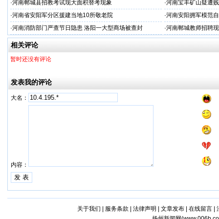
·
河南郸城县招教考试现大面积替考现象
·
河南宝丰矿山疑遭贱
·
河南省安阳军分区援建当地10所敬老院
·
河南安阳拥军模范自
·
河南消防部门严查节日隐患 洛阳一大型商场被查封
·
河南郸城教师招聘现
相关评论
暂时还没有评论
发表我的评论
大名：
内容：
关于我们
|
服务条款
|
法律声明
|
文章发布
|
在线留言
|
扬州新闻网(
www.006b.c