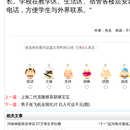
长。学校在教学区、生活区、宿舍各楼层安装了
电话，方便学生与外界联系。”
作者：佚名 来源：不
请选择您看到这篇文章时的心情: 已有
0
人表态：
0
0
0
0
0
0
惊讶
欠揍
支持
很棒
愤怒
搞笑
上一篇：
上海二代克隆猪喜获猪宝宝
下一篇：
男子坐飞机全国乞讨 日入可达千元(图)
相关文章
·
河南神级英语考试 57万考生齐吐槽
·
“十一”起河南月最低