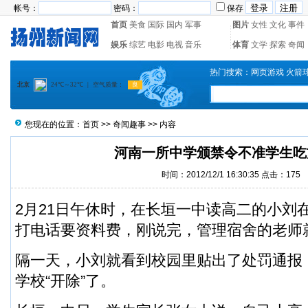
帐号：
密码：
保存
首页
美食
国际
国内
军事
图片
女性
文化
事件
娱乐
综艺
电影
电视
音乐
体育
文学
探索
奇闻
热门搜索：
网页游戏
火箭
您现在的位置：
首页
>>
奇闻趣事
>> 内容
河南一所中学颁禁令不准学生吃
时间：2012/12/1 16:30:35 点击：
175
2月21日午休时，在长垣一中读高二的小刘
打电话要资料费，刚说完，管理宿舍的老师
隔一天，小刘就看到校园里贴出了处罚通报
学校“开除”了。