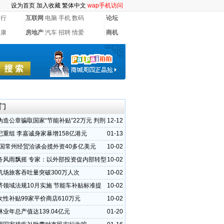
设为首页
加入收藏
繁体中文
wap手机访问
银行
互联网
电脑
手机
数码
论坛
健康
房地产
汽车
招聘
情爱
商机
门
伪造公章骗取国家“节能补贴”22万元 判刑
12-12
记重组 李嘉诚身家暴增158亿港元
01-13
1中国常州经贸洽谈会揽外资40多亿美元
10-02
务风雨飘摇 专家：以外部投资促内部转型
10-02
机场旅客吞吐量突破300万人次
10-02
济领域法规10月实施 节能车补贴标准提
10-02
次性补贴99家平价商店610万元
10-02
业年总产值达139.04亿元
01-20