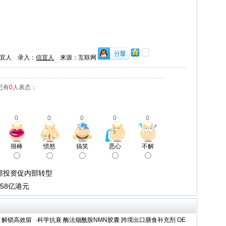
宜人 录入：
信宜人
来源：互联网
已有
0
人表态：
0
0
0
0
0
很棒
愤怒
搞笑
恶心
不解
部投资促内部转型
58亿港元
，解锁高效留
·
科学抗衰 酶法烟酰胺NMN胶囊 跨境出口膳食补充剂 OE