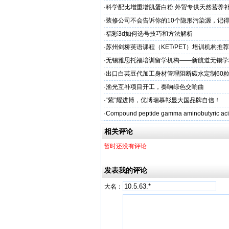
学备考之路
·
科学配比增重增肌蛋白粉 外贸专供天然营养补
源头定制
·
装修公司不会告诉你的10个隐形污染源，记
·
福彩3d如何选号技巧和方法解析
·
苏州剑桥英语课程（KET/PET）培训机构推荐
州学校
·
无锡雅思托福培训留学机构——新航道无锡学
·
出口白芸豆代加工身材管理阻断碳水定制60粒
贴牌
·
渔光互补项目开工，奏响绿色交响曲
·
“紫”耀进博，优博瑞慕彰显大国品牌自信！
·
Compound peptide gamma aminobutyric aci
相关评论
暂时还没有评论
发表我的评论
大名：