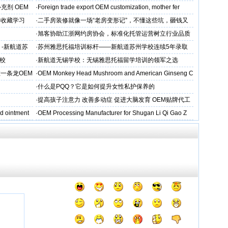
M/ODM定制
充剂 OEM
·
Foreign trade export OEM customization, mother fer
得收藏学习
·
二手房装修就像一场“老房变形记”，不懂这些坑，砸钱又
糟心！看完这篇再开工
·
旭客协助江浙网约房协会，标准化托管运营树立行业品质
标杆
 -新航道苏
·
苏州雅思托福培训标杆——新航道苏州学校连续5年录取
率领先
校
·
新航道无锡学校：无锡雅思托福留学培训的领军之选
一条龙OEM
·
OEM Monkey Head Mushroom and American Ginseng C
aps
·
什么是PQQ？它是如何提升女性私护保养的
·
提高孩子注意力 改善多动症 促进大脑发育 OEM贴牌代工
d ointment
·
OEM Processing Manufacturer for Shugan Li Qi Gao Z