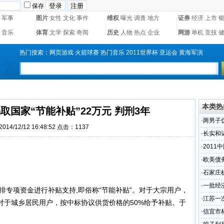
保存
军事
图片
女性
文化
事件
维权
曝光
调查
地方
证券
经济
上市
音乐
体育
文学
探索
奇闻
历史
人物
热点
企业
网游
单机
竞技
热门搜索：
网页游戏
火箭球赛
热门音乐
2011世界杯
亚运会
黄海军演
本类热
国家“节能补贴”22万元 判刑3年
·
两男子
14/12/12 16:48:52 点击：
1137
3年
·
长实和
·
201
·
欧美债
·
石家庄
·
一批经
专项资金进行补贴支持,即俗称“节能补贴”。对于大宗用户，
高
·
江苏一
对于城乡居民用户，按中标协议供货价格的50%给予补贴。于
·
信宜市林