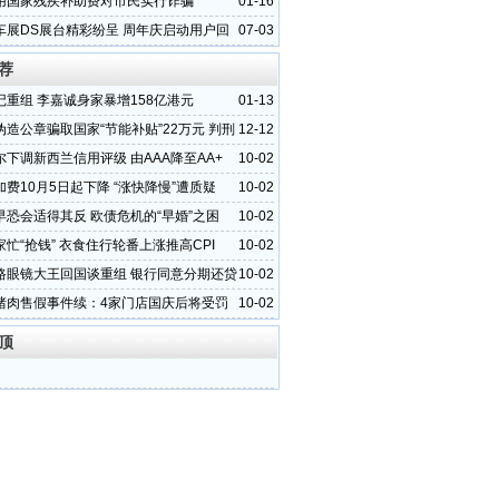
用国家残疾补助费对市民实行诈骗
01-16
车展DS展台精彩纷呈 周年庆启动用户回
07-03
荐
记重组 李嘉诚身家暴增158亿港元
01-13
伪造公章骗取国家“节能补贴”22万元 判刑
12-12
尔下调新西兰信用评级 由AAA降至AA+
10-02
费10月5日起下降 “涨快降慢”遭质疑
10-02
早恐会适得其反 欧债危机的“早婚”之困
10-02
忙“抢钱” 衣食住行轮番上涨推高CPI
10-02
路眼镜大王回国谈重组 银行同意分期还贷
10-02
猪肉售假事件续：4家门店国庆后将受罚
10-02
顶