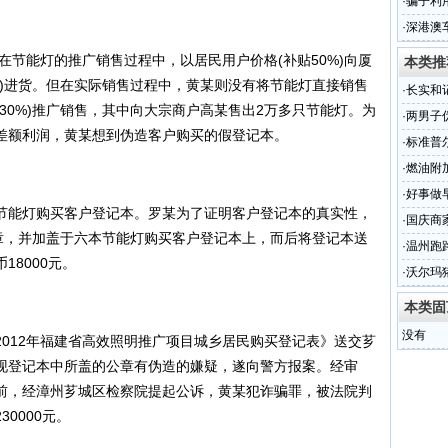
·
骗子利
·
深港澳
馈活动
某在节能灯的推广销售过程中，以居民用户价格(补贴50%)向厦
本类推
达)进货。但在实际销售过程中，黄某则没有将节能灯直接销售
·
长实和
30%)推广销售，其中向大宗商户高某售出2万多只节能灯。为
·
两男子
的差额利润，黄某想到伪造客户购买的假登记本。
3年
·
标准普
·
燃油附加
·
好事做
能灯购买客户登记本。罗某为了证明客户登记本的真实性，
·
国庆商家
印章，并加盖于六本节能灯购买客户登记本上，而后将登记本送
·
温州跑
8000元。
·
沃尔玛
本类固
没有
12年福建省高效照明推广项目城乡居民购买登记表》送交芗
现登记本中所盖的公章有伪造的嫌疑，遂向警方报案。经审
日前，经漳州芗城区检察院提起公诉，黄某犯诈骗罪，被法院判
0000元。