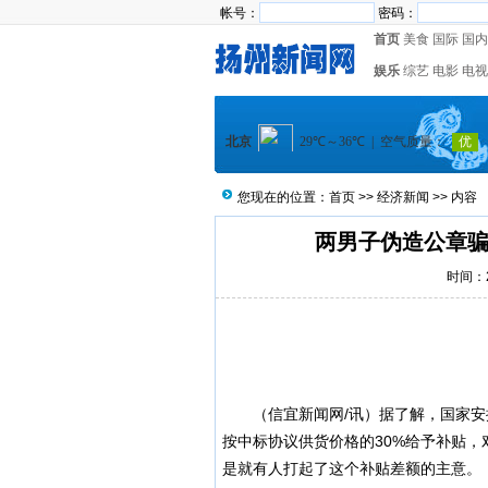
帐号：
密码：
首页
美食
国际
国内
娱乐
综艺
电影
电视
您现在的位置：
首页
>>
经济新闻
>> 内容
两男子伪造公章骗取
时间：20
（信宜新闻网/讯）据了解，国家安排
按中标协议供货价格的30%给予补贴，
是就有人打起了这个补贴差额的主意。