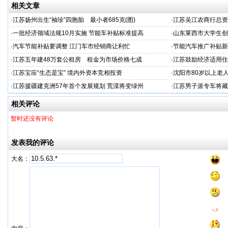
相关文章
·
江苏扬州出生“袖珍”四胞胎 最小者685克(图)
·
江苏吴江农商行总资
·
一批经济领域法规10月实施 节能车补贴标准提高
·
山东莱西市大学生创
·
汽车节能补贴要调整 江门车市经销商让利忙
·
节能汽车推广补贴新
·
江苏五年建48万套公租房 租金为市场价格七成
·
江苏鼓励经济适用住
·
江苏宝应“生态是宝” 境内外资本竞相投资
·
沈阳市80岁以上老
·
江苏援疆建克洲57年首个发展规划 荒漠将变绿州
·
江苏男子派专车将藏
相关评论
暂时还没有评论
发表我的评论
大名：