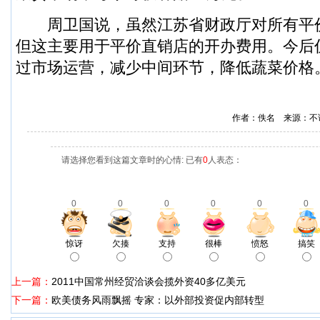
周卫国说，虽然江苏省财政厅对所有平
但这主要用于平价直销店的开办费用。今后
过市场运营，减少中间环节，降低蔬菜价格。
作者：佚名 来源：不
请选择您看到这篇文章时的心情: 已有
0
人表态：
0
0
0
0
0
0
惊讶
欠揍
支持
很棒
愤怒
搞笑
上一篇：
2011中国常州经贸洽谈会揽外资40多亿美元
下一篇：
欧美债务风雨飘摇 专家：以外部投资促内部转型