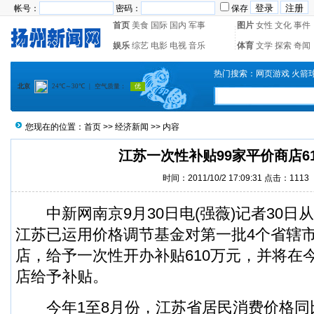
帐号：
密码：
保存
首页
美食
国际
国内
军事
图片
女性
文化
事件
娱乐
综艺
电影
电视
音乐
体育
文学
探索
奇闻
热门搜索：
网页游戏
火箭
您现在的位置：
首页
>>
经济新闻
>> 内容
江苏一次性补贴99家平价商店6
时间：2011/10/2 17:09:31 点击：
1113
中新网南京9月30日电(强薇)记者30日
江苏已运用价格调节基金对第一批4个省辖市
店，给予一次性开办补贴610万元，并将在
店给予补贴。
今年1至8月份，江苏省居民消费价格同比