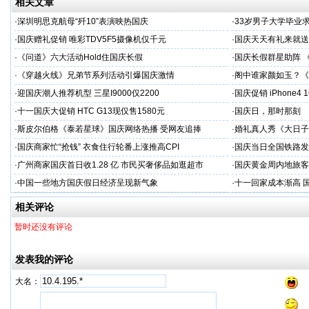
相关文章
·
深圳明思克航母“歼10”表演映热国庆
·
33岁男子大学毕业
·
国庆赠礼促销 唯彩TDV5F5摄像机仅千元
·
国庆天天有礼来就送
·
《问道》六大活动Hold住国庆长假
·
国庆长假群星助阵 
·
《穿越火线》兄弟节系列活动引爆国庆激情
·
阁中谁家颜如玉？《
·
迎国庆潮人推荐机型 三星I9000仅2200
·
国庆促销 iPhone4
·
十一国庆大促销 HTC G13现仅售1580元
·
国庆日，那时那刻
·
斯皮尔伯格《泰若星球》国庆网络热播 受网友追捧
·
婚礼真人秀《大日子
·
国庆商家忙“抢钱” 衣食住行轮番上涨推高CPI
·
国庆当日全国铁路发送
·
广州商家国庆首日收1.28 亿 市民买奢侈品如逛超市
·
国庆黄金周内地旅客
·
中国一些地方国庆假日经济呈现新气象
·
十一回家成本渐高 
相关评论
暂时还没有评论
发表我的评论
大名：