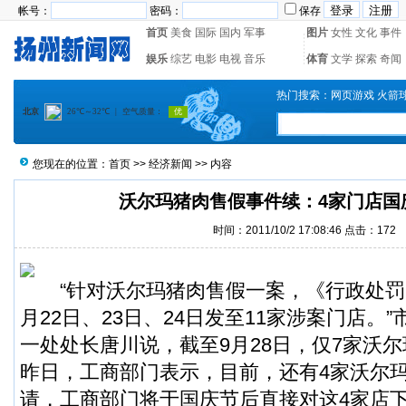
帐号：
密码：
保存
首页
美食
国际
国内
军事
图片
女性
文化
事件
娱乐
综艺
电影
电视
音乐
体育
文学
探索
奇闻
热门搜索：
网页游戏
火箭
您现在的位置：
首页
>>
经济新闻
>> 内容
沃尔玛猪肉售假事件续：4家门店国
时间：2011/10/2 17:08:46 点击：
172
“针对沃尔玛猪肉售假一案，《行政处罚
月22日、23日、24日发至11家涉案门店。
一处处长唐川说，截至9月28日，仅7家沃
昨日，工商部门表示，目前，还有4家沃尔
请，工商部门将于国庆节后直接对这4家店