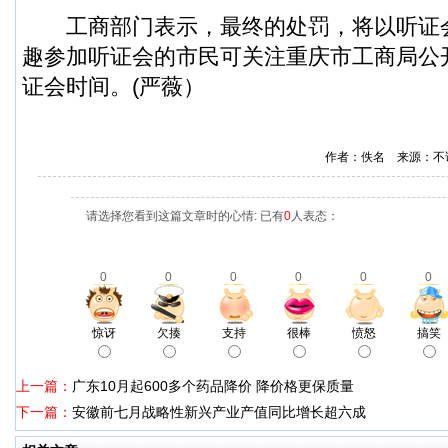
工商部门表示，最终的处罚，将以听证
趣参加听证会的市民可关注重庆市工商局公
证会时间。(严薇）
作者：佚名 来源：不
请选择您看到这篇文章时的心情: 已有
0
人表态：
0
0
0
0
0
0
惊讶
欠揍
支持
很棒
愤怒
搞笑
上一篇：
广东10月起600多个药品降价 降价格更保质量
下一篇：
安徽前七月战略性新兴产业产值同比增长超六成