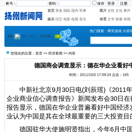
帐号：
密码：
保存
首页
美食
国际
国内
军事
图片
女性
文化
事件
娱乐
综艺
电影
电视
音乐
体育
文学
探索
奇闻
热门搜索：
网页游戏
火箭
您现在的位置：
首页
>>
经济新闻
>> 内容
德国商会调查显示：德在华企业看好
时间：2011/10/2 17:09:24 点击：
165
中新社北京9月30日电(刘辰瑶)《2011
企业商业信心调查报告》新闻发布会30日
报告显示，德国在华企业普遍看好中国经济发
业认为中国是其在全球最重要的三大投资目
德国驻华大使施明贤指出，今年6月中国