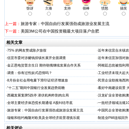
惊讶
欠揍
支持
很棒
愤怒
搞笑
上一篇：
旅游专家：中国自由行发展强劲成旅游业发展主流
下一篇：
美国3M公司在中国投资额最大项目落户合肥
相关文章
·
75% 的网友赞成除夕放假
·
近年来信宜合水镇农
·
信宜市委对涉赌钱排镇长展开全面调查
·
近年来信宜加强对旅游
·
金正恩电贺普京生日 期待朝俄继续发展合作关系
·
阿根廷总统被指利用
·
调查：你有过性奴式恋情吗？
·
工业经济未现大起大落
·
8月份全社会用电量下滑印证经济增速放
·
民营企业助推海西跨
·
“十二五”期间中国银行业发展趋势前瞻
·
看好中南建设前景 
·
西藏发展复牌5跌停 潜伏机构昨割肉出局
·
汉龙矿业全资收购澳
·
全球主要经济体恐慌长期通缩 A股纠结寻底
·
一批经济领域法规1
·
旅游专家：中国自由行发展强劲成旅游业发展主流
·
中国民企全资收购澳
·
瑞银和纽约梅隆对欧美及全球经济前景谨慎乐观
·
制造业PMI连续回
相关评论