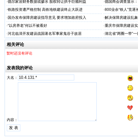
·
德尔家居财务数据或掺水 股权转让拱手巨额利益
·
德国商会调查显示：
·
铁路投资遭严格控制 高铁地铁建设终止大跃进
·
800业余“铁人”竞
·
国办发布保障房建设指导意见 要求增加政府投入
·
解决保障房建设乱象
·
“以房养老”何以不被看好
·
重庆市保障房建设实
·
河北临漳开发建设战国著名军事家鬼谷子故居
·
湖北省“两圈一带”
相关评论
暂时还没有评论
发表我的评论
大名：
内容：