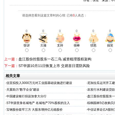
作者：佚名 来源：不
请选择您看到这篇文章时的心情: 已有
0
人表态：
0
0
0
0
0
0
惊讶
欠揍
支持
很棒
愤怒
搞笑
上一篇：
盘江股份控股股东一石二鸟 减资梳理股权架构
下一篇：
ST华源10月11日恢复上市 交易首日需防风险
相关文章
·
信宜拟投入3000万元对工业园基础设施进行建设
·
尼加拉瓜运河开工建
·
天翼助力“数字企业”建设
·
农发行水利建设贷款
·
中国建设银行拟设加拿大分行
·
盘江股份控股股东一
·
ST华源变身名城地产 名城地产70%股权的注入
·
棕榈园林5亿收购贝
·
宝钢股份套牢三方 大股东增持亿元稳股价
·
中信证券近亿A股转