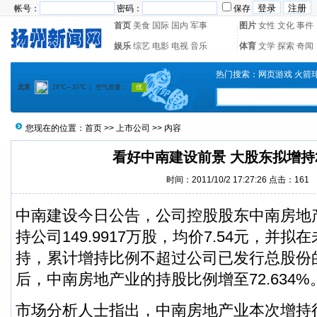
帐号：
密码：
保存
首页
美食
国际
国内
军事
图片
女性
文化
事件
娱乐
综艺
电影
电视
音乐
体育
文学
探索
奇闻
热门搜索：
网页游戏
火箭
您现在的位置：
首页
>>
上市公司
>> 内容
看好中南建设前景 大股东拟增持
时间：2011/10/2 17:27:26 点击：
161
中南建设
今日公告，公司控股股东中南房地
持公司149.9917万股，均价7.54元，并拟
持，累计增持比例不超过公司已发行总股份
后，中南房地产业的持股比例增至72.634%
市场分析人士指出，中南房地产业本次增持