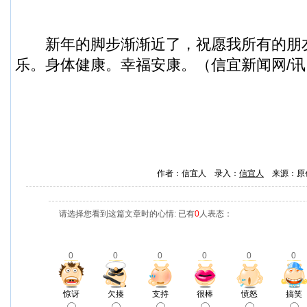
新年的脚步渐渐近了，祝愿我所有的朋
乐。身体健康。幸福安康。（
信宜新闻
网/
作者：信宜人 录入：
信宜人
来源：原
请选择您看到这篇文章时的心情: 已有
0
人表态：
0
0
0
0
0
0
惊讶
欠揍
支持
很棒
愤怒
搞笑