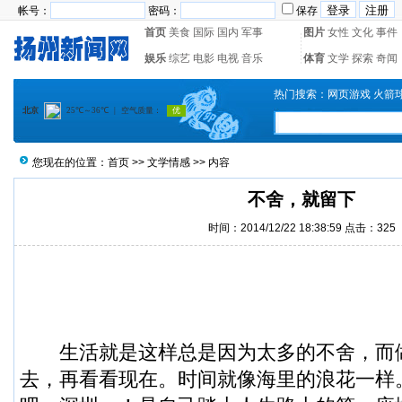
帐号：
密码：
保存
首页
美食
国际
国内
军事
图片
女性
文化
事件
娱乐
综艺
电影
电视
音乐
体育
文学
探索
奇闻
热门搜索：
网页游戏
火箭
您现在的位置：
首页
>>
文学情感
>> 内容
不舍，就留下
时间：2014/12/22 18:38:59 点击：
325
生活就是这样总是因为太多的不舍，而
去，再看看现在。时间就像海里的浪花一样