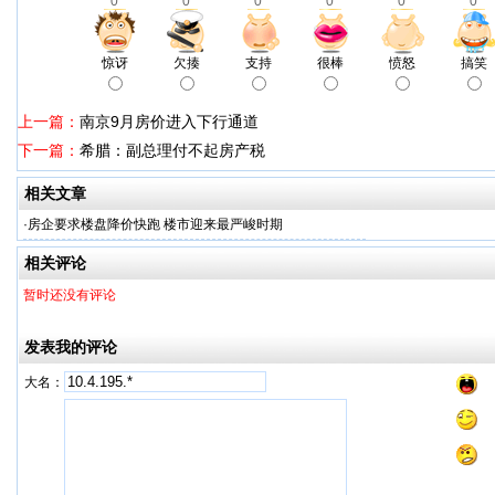
0
0
0
0
0
0
惊讶
欠揍
支持
很棒
愤怒
搞笑
上一篇：
南京9月房价进入下行通道
下一篇：
希腊：副总理付不起房产税
相关文章
·
房企要求楼盘降价快跑 楼市迎来最严峻时期
相关评论
暂时还没有评论
发表我的评论
大名：