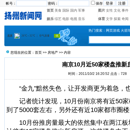
帐号：
密码：
保存
首页
美食
国际
国内
军事
图片
女性
文化
事件
娱乐
综艺
电影
电视
音乐
体育
文学
探索
奇闻
热门搜索：
网页游戏
火箭
您现在的位置：
首页
>>
房地产
>> 内容
南京10月近50家楼盘推新
时间：2011/10/2 16:20:52 点击：
728
“金九”黯然失色，让开发商更为着急，
记者统计发现，10月份南京将有近50家
到了5000套左右，另外还有近10家都市圈
10月份推房量最大的依然集中在两江板