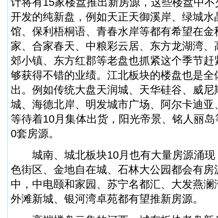
计将有15家楼盘推出新房源，这些楼盘中
开发的纯新盘，例如天正天御溪岸、绿城水
馆、保利梧桐语、青春水岸等都有希望在金
家、合家春天、中粮彩云居、东方龙湖湾、
郊小镇、东方红郡等老盘也抓紧这个季节赶
够获得不错的业绩。江北板块的楼盘也是全
出。例如传统大盘天润城、天华硅谷、威尼
城、海德北岸、明发城市广场、阿尔卡迪亚
等待着10月集体出货，阳光帝景、铭人丽岛
0套房源。
城南、城北板块10月也有大量房源涌现
色街区、金地自在城、石林大公园都会有房
中，中电颐和家园、苏宁名都汇、大发燕澜
外滩新城、银河湾卓苑都有望推新房源。