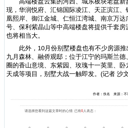
高端楼盘云集的河西、城东板块老盘新盘
现，华润悦府、汇锦国际凌江、天正滨江、
凰熙岸、御江金城、仁恒江湾城、南京万达
号、保利紫晶山等中高端楼盘将提供千套房
也将相当大。
此外，10月份别墅楼盘也有不少房源推
九月森林、融侨观邸；位于江宁的玛斯兰德
圈的香山意境、东紫园、玫瑰十一英里、卧
天成等项目，别墅大战一触即发。(记者 沙文
作者：佚名 来源：不
请选择您看到这篇文章时的心情: 已有
0
人表态：