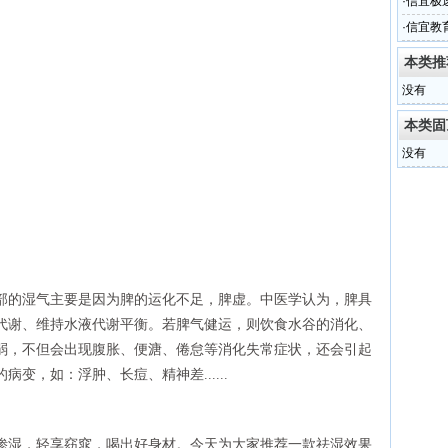
·
信宜极
·
信宜教
本类推
没有
本类固
没有
部的湿气主要是因为脾的运化不足，脾虚。中医学认为，脾具
代谢、维持水液代谢平衡。若脾气健运，则饮食水谷的消化、
弱，不但会出现腹胀、便溏、倦怠等消化失常症状，还会引起
变，如：浮肿、长痘、精神差......
渗湿，轻享窈窕，喝出好身材。今天为大家推荐一款祛湿效果