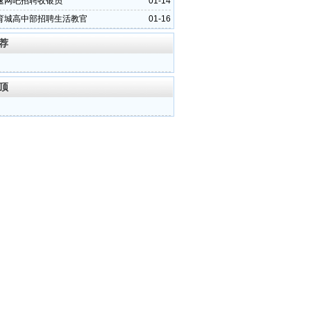
速网吧招聘收银员
01-14
育城高中部招聘生活教官
01-16
荐
顶