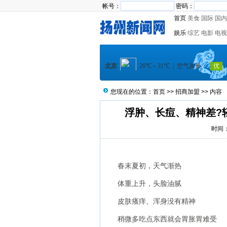
帐号：
密码：
首页
美食
国际
国内
娱乐
综艺
电影
电视
您现在的位置：
首页
>>
招商加盟
>> 内容
浮肿、长痘、精神差?
时间：2
春末夏初，天气渐热
体重上升，头脸油腻
皮肤瘙痒、浑身没有精神
稍微多吃点东西就会胃胀胃难受