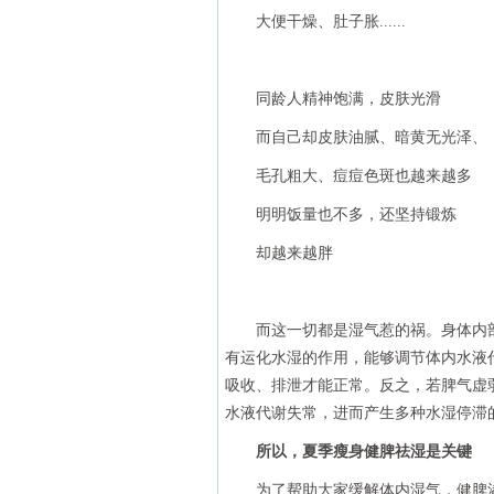
大便干燥、肚子胀......
同龄人精神饱满，皮肤光滑
而自己却皮肤油腻、暗黄无光泽、
毛孔粗大、痘痘色斑也越来越多
明明饭量也不多，还坚持锻炼
却越来越胖
而这一切都是湿气惹的祸。身体内
有运化水湿的作用，能够调节体内水液
吸收、排泄才能正常。反之，若脾气虚
水液代谢失常，进而产生多种水湿停滞的病
所以，夏季瘦身健脾祛湿是关键
为了帮助大家缓解体内湿气，健脾