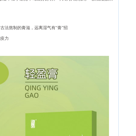
古法熬制的膏滋，远离湿气有“膏”招
免疫力