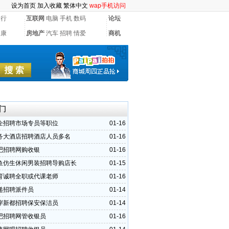
设为首页
加入收藏
繁体中文
wap手机访问
银行
互联网
电脑
手机
数码
论坛
健康
房地产
汽车
招聘
情爱
商机
门
企招聘市场专员等职位
01-16
务大酒店招聘酒店人员多名
01-16
吧招聘网购收银
01-16
鱼仿生休闲男装招聘导购店长
01-15
育诚聘全职或代课老师
01-16
递招聘派件员
01-14
岸新都招聘保安保洁员
01-14
吧招聘网管收银员
01-16