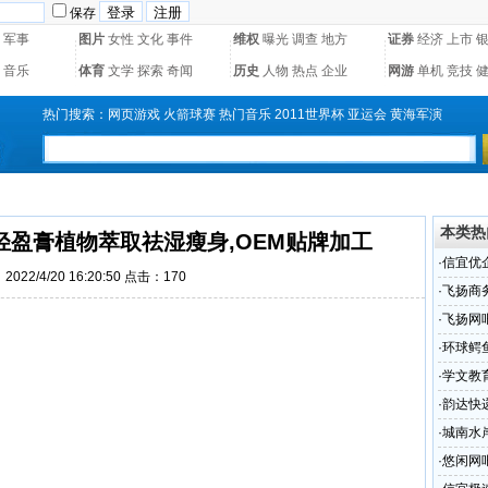
保存
军事
图片
女性
文化
事件
维权
曝光
调查
地方
证券
经济
上市
音乐
体育
文学
探索
奇闻
历史
人物
热点
企业
网游
单机
竞技
热门搜索：
网页游戏
火箭球赛
热门音乐
2011世界杯
亚运会
黄海军演
本类热
轻盈膏植物萃取祛湿瘦身,OEM贴牌加工
·
信宜优
022/4/20 16:20:50 点击：
170
·
飞扬商
·
飞扬网
·
环球鳄
·
学文教
·
韵达快
·
城南水
·
悠闲网