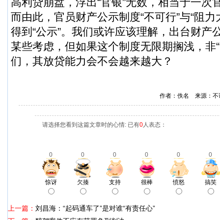
高利贷崩盘，浮出“官银”无数，相当于一次
而由此，官员财产公示制度“不可行”与“阻力
得到“公示”。我们或许应该理解，出台财产公
某些考虑，但如果这个制度无限期搁浅，非“
们，其放贷能力会不会越来越大？
作者：佚名 来源：不
请选择您看到这篇文章时的心情: 已有
0
人表态：
0
0
0
0
0
0
惊讶
欠揍
支持
很棒
愤怒
搞笑
上一篇：
刘昌海：“起码通车了”是对谁“有责任心”