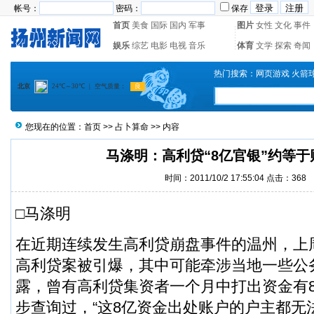
帐号：
密码：
保存
首页
美食
国际
国内
军事
图片
女性
文化
事件
娱乐
综艺
电影
电视
音乐
体育
文学
探索
奇闻
热门搜索：
网页游戏
火箭
您现在的位置：
首页
>>
占卜算命
>> 内容
马涤明：高利贷“8亿官银”约等于
时间：2011/10/2 17:55:04 点击：
368
□马涤明
在近期连续发生高利贷崩盘事件的温州，上
高利贷案被引爆，其中可能牵涉当地一些公
露，曾有高利贷集资者一个月中打出资金有
步查询过，“这8亿资金出处账户的户主都无